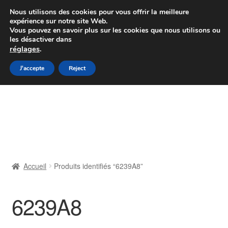
Colissimo livraison à partir de 7 EUR
Nous utilisons des cookies pour vous offrir la meilleure
expérience sur notre site Web.
Du lundi au vendredi de 9 h à 16 h
Vous pouvez en savoir plus sur les cookies que nous utilisons ou
les désactiver dans
07 55 53 95 66
réglages
.
Aller
Aller
J'accepte
Reject
Menu
à
au
la
contenu
Accueil
navigation
À propos de nous
Caisse
Accueil
Produits identifiés “6239A8”
Contact
6239A8
Livraison