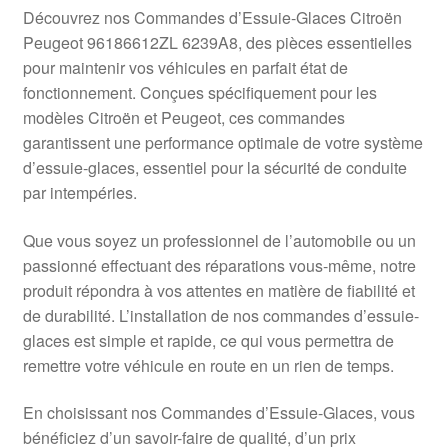
Livraison internationale
Découvrez nos Commandes d’Essuie-Glaces Citroën
Peugeot 96186612ZL 6239A8, des pièces essentielles
Mon compte
pour maintenir vos véhicules en parfait état de
fonctionnement. Conçues spécifiquement pour les
modèles Citroën et Peugeot, ces commandes
Paiements
garantissent une performance optimale de votre système
d’essuie-glaces, essentiel pour la sécurité de conduite
Panier
par intempéries.
Plainte
Que vous soyez un professionnel de l’automobile ou un
passionné effectuant des réparations vous-même, notre
Politique de confidentialité
produit répondra à vos attentes en matière de fiabilité et
de durabilité. L’installation de nos commandes d’essuie-
Procédure de Réclamation
glaces est simple et rapide, ce qui vous permettra de
remettre votre véhicule en route en un rien de temps.
Termes et conditions
En choisissant nos Commandes d’Essuie-Glaces, vous
bénéficiez d’un savoir-faire de qualité, d’un prix