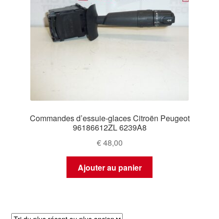
Commandes d’essuie-glaces Citroën Peugeot
96186612ZL 6239A8
€
48,00
Ajouter au panier