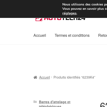
Colissimo livraison à pa
Nous utilisons des cookies po
Vous pouvez en savoir plus su
réglages
.
Aller
Aller
à
au
la
contenu
navigation
Accueil
Termes et conditions
Retou
Accueil
À propos de nous
Caisse
Contact
L
Plainte
Politique de confidentialité
Procédu
Accueil
Produits identifiés “6239K4”
6
Barres d'attelage et
téléphériques