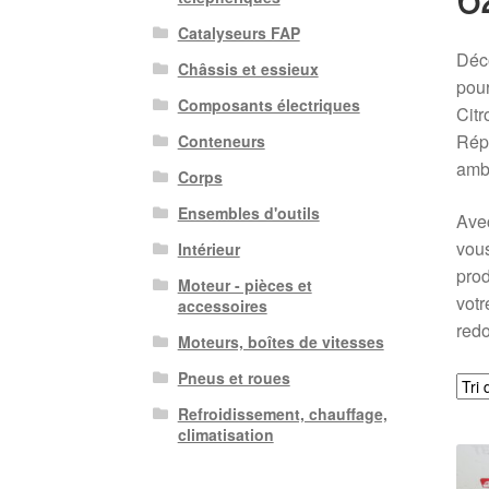
Catalyseurs FAP
Déco
Châssis et essieux
pour
Composants électriques
Citr
Répa
Conteneurs
ambi
Corps
Ensembles d'outils
Avec
vous
Intérieur
prod
Moteur - pièces et
votr
accessoires
redo
Moteurs, boîtes de vitesses
Pneus et roues
Refroidissement, chauffage,
climatisation