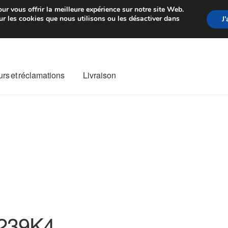
rtir de 7 EUR
Du lundi au vendre
ur vous offrir la meilleure expérience sur notre site Web.
r les cookies que nous utilisons ou les désactiver dans
J
rs et réclamations
Livraison
ivraison
Livraison internationale
Mon compte
Paiements
Panier
re de Réclamation
Termes et conditions
239K4