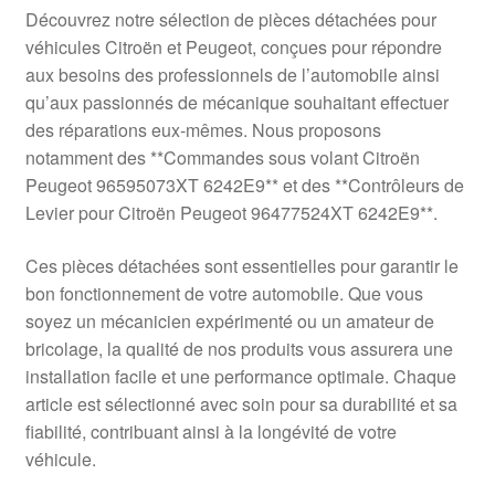
Livraison internationale
Découvrez notre sélection de pièces détachées pour
véhicules Citroën et Peugeot, conçues pour répondre
Mon compte
aux besoins des professionnels de l’automobile ainsi
qu’aux passionnés de mécanique souhaitant effectuer
des réparations eux-mêmes. Nous proposons
Paiements
notamment des **Commandes sous volant Citroën
Peugeot 96595073XT 6242E9** et des **Contrôleurs de
Panier
Levier pour Citroën Peugeot 96477524XT 6242E9**.
Plainte
Ces pièces détachées sont essentielles pour garantir le
bon fonctionnement de votre automobile. Que vous
Politique de confidentialité
soyez un mécanicien expérimenté ou un amateur de
bricolage, la qualité de nos produits vous assurera une
Procédure de Réclamation
installation facile et une performance optimale. Chaque
article est sélectionné avec soin pour sa durabilité et sa
Termes et conditions
fiabilité, contribuant ainsi à la longévité de votre
véhicule.