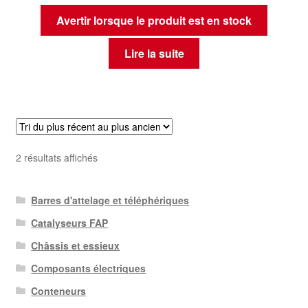
Avertir lorsque le produit est en stock
Lire la suite
Trié
2 résultats affichés
du
plus
Barres d'attelage et téléphériques
récent
au
Catalyseurs FAP
plus
Châssis et essieux
ancien
Composants électriques
Conteneurs