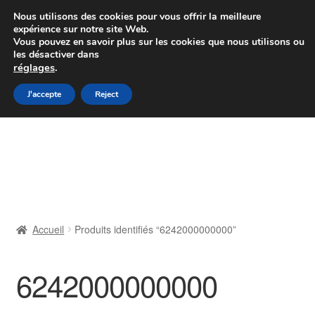
Colissimo livraison à partir de 7 EUR
Nous utilisons des cookies pour vous offrir la meilleure
expérience sur notre site Web.
Du lundi au vendredi de 9 h à 16 h
Vous pouvez en savoir plus sur les cookies que nous utilisons ou
les désactiver dans
07 55 53 95 66
réglages
.
Aller
Aller
J'accepte
Reject
Menu
à
au
la
contenu
Accueil
navigation
À propos de nous
Caisse
Accueil
Produits identifiés “6242000000000”
Contact
6242000000000
Livraison