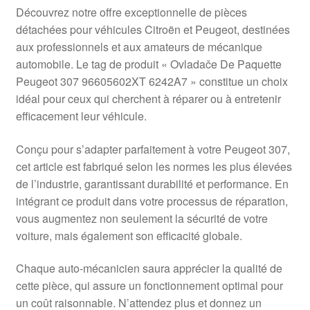
Livraison internationale
Découvrez notre offre exceptionnelle de pièces
détachées pour véhicules Citroën et Peugeot, destinées
Mon compte
aux professionnels et aux amateurs de mécanique
automobile. Le tag de produit « Ovladače De Paquette
Peugeot 307 96605602XT 6242A7 » constitue un choix
Paiements
idéal pour ceux qui cherchent à réparer ou à entretenir
efficacement leur véhicule.
Panier
Conçu pour s’adapter parfaitement à votre Peugeot 307,
Plainte
cet article est fabriqué selon les normes les plus élevées
de l’industrie, garantissant durabilité et performance. En
Politique de confidentialité
intégrant ce produit dans votre processus de réparation,
vous augmentez non seulement la sécurité de votre
Procédure de Réclamation
voiture, mais également son efficacité globale.
Termes et conditions
Chaque auto-mécanicien saura apprécier la qualité de
cette pièce, qui assure un fonctionnement optimal pour
un coût raisonnable. N’attendez plus et donnez un