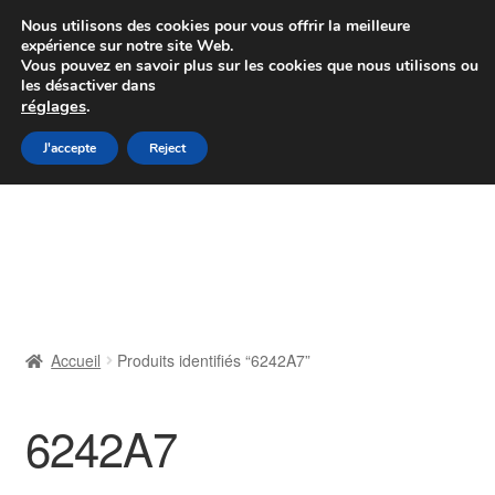
Colissimo livraison à partir de 7 EUR
Nous utilisons des cookies pour vous offrir la meilleure
expérience sur notre site Web.
Du lundi au vendredi de 9 h à 16 h
Vous pouvez en savoir plus sur les cookies que nous utilisons ou
les désactiver dans
07 55 53 95 66
réglages
.
Aller
Aller
J'accepte
Reject
Menu
à
au
la
contenu
Accueil
navigation
À propos de nous
Caisse
Accueil
Produits identifiés “6242A7”
Contact
6242A7
Livraison