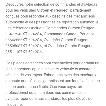
Livraison internationale
Découvrez notre sélection de commandes et d’ovladas
pour les véhicules Citroën et Peugeot, parfaitement
Mon compte
conçues pour répondre aux besoins des mécaniciens
automobile et des passionnés de réparation automobile.
Les références incluent Commandes Citroën Peugeot
Paiements
96477540XT 6242C4, Commandes Citroën Peugeot
96542556XT 6242C4, Ovladače Citroën Peugeot
Panier
96595087XT 6242C4, et Ovladače Citroën Peugeot
96511197XT 6242C4.
Plainte
Ces pièces détachées sont essentielles pour garantir un
Politique de confidentialité
fonctionnement optimal de votre véhicule et assurer la
sécurité de vos trajets. Fabriquées avec des matériaux
Procédure de Réclamation
de haute qualité, elles garantissent une longévité accrue
et une performance fiable. Que vous soyez un
Termes et conditions
professionnel ou un amateur, nos commandes et
ovladas répondent aux standards les plus élevés de
l’industrie.