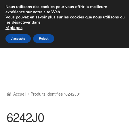
Colissimo livraison à partir de 7 EUR
Nous utilisons des cookies pour vous offrir la meilleure
expérience sur notre site Web.
Du lundi au vendredi de 9 h à 16 h
Vous pouvez en savoir plus sur les cookies que nous utilisons ou
les désactiver dans
07 55 53 95 66
réglages
.
Aller
Aller
J'accepte
Reject
Menu
à
au
la
contenu
Accueil
navigation
À propos de nous
Caisse
Accueil
Produits identifiés “6242J0”
Contact
6242J0
Livraison