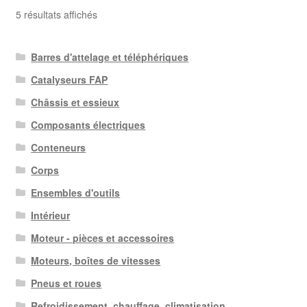
Trié
5 résultats affichés
du
plus
Barres d'attelage et téléphériques
récent
au
Catalyseurs FAP
plus
Châssis et essieux
ancien
Composants électriques
Conteneurs
Corps
Ensembles d'outils
Intérieur
Moteur - pièces et accessoires
Moteurs, boîtes de vitesses
Pneus et roues
Refroidissement, chauffage, climatisation