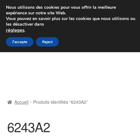
Colissimo livraison à partir de 7 EUR
Nous utilisons des cookies pour vous offrir la meilleure
expérience sur notre site Web.
Du lundi au vendredi de 9 h à 16 h
Vous pouvez en savoir plus sur les cookies que nous utilisons ou
les désactiver dans
07 55 53 95 66
réglages
.
Aller
Aller
J'accepte
Reject
Menu
à
au
la
contenu
Accueil
navigation
À propos de nous
Caisse
Accueil
Produits identifiés “6243A2”
Contact
6243A2
Livraison