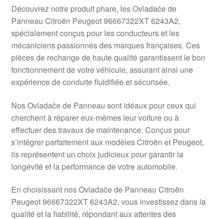
Livraison internationale
Découvrez notre produit phare, les Ovladače de
Panneau Citroën Peugeot 96667322XT 6243A2,
Mon compte
spécialement conçus pour les conducteurs et les
mécaniciens passionnés des marques françaises. Ces
pièces de rechange de haute qualité garantissent le bon
Paiements
fonctionnement de votre véhicule, assurant ainsi une
expérience de conduite fluidifiée et sécurisée.
Panier
Nos Ovladače de Panneau sont idéaux pour ceux qui
Plainte
cherchent à réparer eux-mêmes leur voiture ou à
effectuer des travaux de maintenance. Conçus pour
Politique de confidentialité
s’intégrer parfaitement aux modèles Citroën et Peugeot,
ils représentent un choix judicieux pour garantir la
Procédure de Réclamation
longévité et la performance de votre automobile.
Termes et conditions
En choisissant nos Ovladače de Panneau Citroën
Peugeot 96667322XT 6243A2, vous investissez dans la
qualité et la fiabilité, répondant aux attentes des