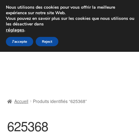
Colissimo livraison à partir de 7 EUR
Nous utilisons des cookies pour vous offrir la meilleure
expérience sur notre site Web.
Du lundi au vendredi de 9 h à 16 h
Vous pouvez en savoir plus sur les cookies que nous utilisons ou
les désactiver dans
07 55 53 95 66
réglages
.
Aller
Aller
J'accepte
Reject
Menu
à
au
la
contenu
Accueil
navigation
À propos de nous
Caisse
Accueil
Produits identifiés “625368”
Contact
625368
Livraison