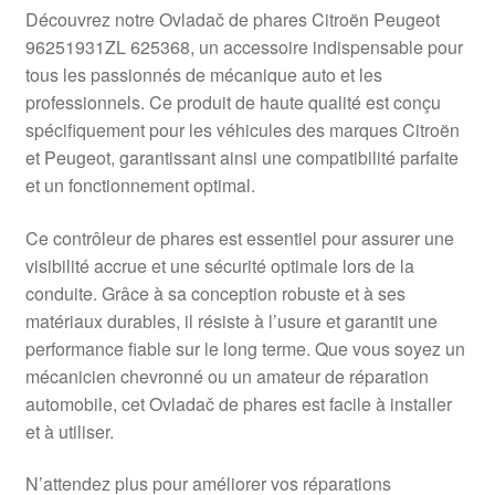
Livraison internationale
Découvrez notre Ovladač de phares Citroën Peugeot
96251931ZL 625368, un accessoire indispensable pour
Mon compte
tous les passionnés de mécanique auto et les
professionnels. Ce produit de haute qualité est conçu
spécifiquement pour les véhicules des marques Citroën
Paiements
et Peugeot, garantissant ainsi une compatibilité parfaite
et un fonctionnement optimal.
Panier
Ce contrôleur de phares est essentiel pour assurer une
Plainte
visibilité accrue et une sécurité optimale lors de la
conduite. Grâce à sa conception robuste et à ses
Politique de confidentialité
matériaux durables, il résiste à l’usure et garantit une
performance fiable sur le long terme. Que vous soyez un
Procédure de Réclamation
mécanicien chevronné ou un amateur de réparation
automobile, cet Ovladač de phares est facile à installer
Termes et conditions
et à utiliser.
N’attendez plus pour améliorer vos réparations