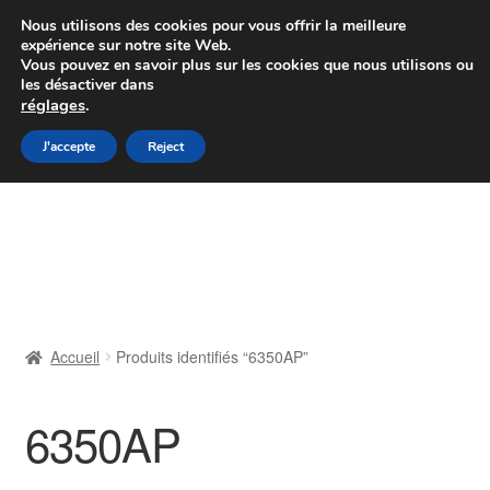
Colissimo livraison à partir de 7 EUR
Nous utilisons des cookies pour vous offrir la meilleure
expérience sur notre site Web.
Du lundi au vendredi de 9 h à 16 h
Vous pouvez en savoir plus sur les cookies que nous utilisons ou
les désactiver dans
07 55 53 95 66
réglages
.
Aller
Aller
J'accepte
Reject
Menu
à
au
la
contenu
Accueil
navigation
À propos de nous
Caisse
Accueil
Produits identifiés “6350AP”
Contact
6350AP
Livraison