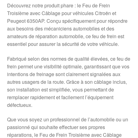
Livraison internationale
Découvrez notre produit phare : le Feu de Frein
Troisième avec Câblage pour véhicules Citroën et
Mon compte
Peugeot 6350AP. Conçu spécifiquement pour répondre
aux besoins des mécaniciens automobiles et des
amateurs de réparation automobile, ce feu de frein est
Paiements
essentiel pour assurer la sécurité de votre véhicule.
Panier
Fabriqué selon des normes de qualité élevées, ce feu de
frein permet une visibilité optimale, garantissant que vos
Plainte
intentions de freinage sont clairement signalées aux
autres usagers de la route. Grâce à son câblage inclus,
Politique de confidentialité
son installation est simplifiée, vous permettant de
remplacer rapidement et facilement l’équipement
Procédure de Réclamation
défectueux.
Termes et conditions
Que vous soyez un professionnel de l’automobile ou un
passionné qui souhaite effectuer ses propres
réparations, le Feu de Frein Troisième avec Câblage