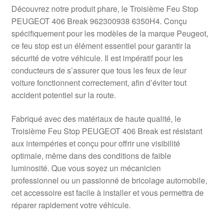
Livraison internationale
Découvrez notre produit phare, le Troisième Feu Stop
PEUGEOT 406 Break 962300938 6350H4. Conçu
Mon compte
spécifiquement pour les modèles de la marque Peugeot,
ce feu stop est un élément essentiel pour garantir la
sécurité de votre véhicule. Il est impératif pour les
Paiements
conducteurs de s’assurer que tous les feux de leur
voiture fonctionnent correctement, afin d’éviter tout
Panier
accident potentiel sur la route.
Plainte
Fabriqué avec des matériaux de haute qualité, le
Troisième Feu Stop PEUGEOT 406 Break est résistant
Politique de confidentialité
aux intempéries et conçu pour offrir une visibilité
optimale, même dans des conditions de faible
Procédure de Réclamation
luminosité. Que vous soyez un mécanicien
professionnel ou un passionné de bricolage automobile,
Termes et conditions
cet accessoire est facile à installer et vous permettra de
réparer rapidement votre véhicule.