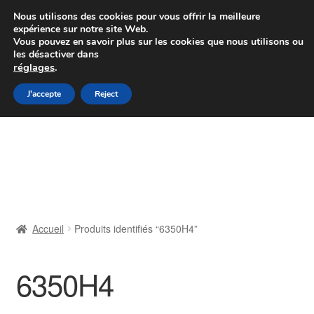
Colissimo livraison à partir de 7 EUR
Nous utilisons des cookies pour vous offrir la meilleure
expérience sur notre site Web.
Du lundi au vendredi de 9 h à 16 h
Vous pouvez en savoir plus sur les cookies que nous utilisons ou
les désactiver dans
07 55 53 95 66
réglages
.
Aller
Aller
J'accepte
Reject
Menu
à
au
la
contenu
Accueil
navigation
À propos de nous
Caisse
Accueil
Produits identifiés “6350H4”
Contact
6350H4
Livraison