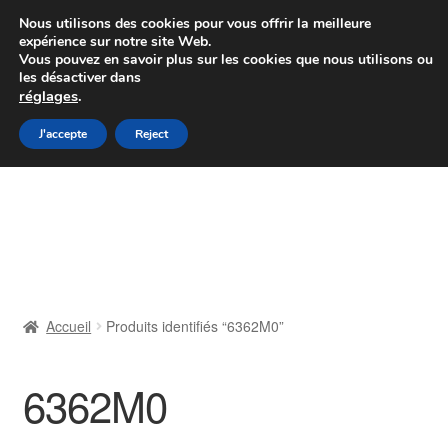
Colissimo livraison à partir de 7 EUR
Nous utilisons des cookies pour vous offrir la meilleure
expérience sur notre site Web.
Du lundi au vendredi de 9 h à 16 h
Vous pouvez en savoir plus sur les cookies que nous utilisons ou
les désactiver dans
07 55 53 95 66
réglages
.
Aller
Aller
J'accepte
Reject
Menu
à
au
la
contenu
Accueil
navigation
À propos de nous
Caisse
Accueil
Produits identifiés “6362M0”
Contact
6362M0
Livraison