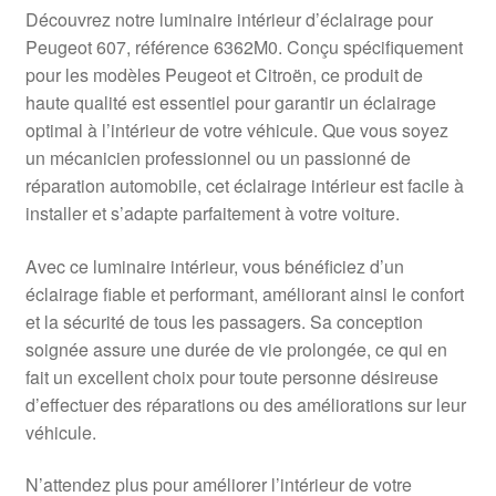
Livraison internationale
Découvrez notre luminaire intérieur d’éclairage pour
Peugeot 607, référence 6362M0. Conçu spécifiquement
Mon compte
pour les modèles Peugeot et Citroën, ce produit de
haute qualité est essentiel pour garantir un éclairage
optimal à l’intérieur de votre véhicule. Que vous soyez
Paiements
un mécanicien professionnel ou un passionné de
réparation automobile, cet éclairage intérieur est facile à
Panier
installer et s’adapte parfaitement à votre voiture.
Plainte
Avec ce luminaire intérieur, vous bénéficiez d’un
éclairage fiable et performant, améliorant ainsi le confort
Politique de confidentialité
et la sécurité de tous les passagers. Sa conception
soignée assure une durée de vie prolongée, ce qui en
Procédure de Réclamation
fait un excellent choix pour toute personne désireuse
d’effectuer des réparations ou des améliorations sur leur
Termes et conditions
véhicule.
N’attendez plus pour améliorer l’intérieur de votre