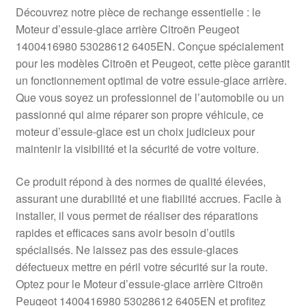
Livraison internationale
Découvrez notre pièce de rechange essentielle : le
Moteur d’essuie-glace arrière Citroën Peugeot
Mon compte
1400416980 53028612 6405EN. Conçue spécialement
pour les modèles Citroën et Peugeot, cette pièce garantit
un fonctionnement optimal de votre essuie-glace arrière.
Paiements
Que vous soyez un professionnel de l’automobile ou un
passionné qui aime réparer son propre véhicule, ce
Panier
moteur d’essuie-glace est un choix judicieux pour
maintenir la visibilité et la sécurité de votre voiture.
Plainte
Ce produit répond à des normes de qualité élevées,
Politique de confidentialité
assurant une durabilité et une fiabilité accrues. Facile à
installer, il vous permet de réaliser des réparations
Procédure de Réclamation
rapides et efficaces sans avoir besoin d’outils
spécialisés. Ne laissez pas des essuie-glaces
Termes et conditions
défectueux mettre en péril votre sécurité sur la route.
Optez pour le Moteur d’essuie-glace arrière Citroën
Peugeot 1400416980 53028612 6405EN et profitez