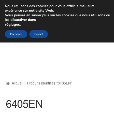
Colissimo livraison à partir de 7 EUR
Nous utilisons des cookies pour vous offrir la meilleure
expérience sur notre site Web.
Du lundi au vendredi de 9 h à 16 h
Vous pouvez en savoir plus sur les cookies que nous utilisons ou
les désactiver dans
07 55 53 95 66
réglages
.
Aller
Aller
J'accepte
Reject
Menu
à
au
la
contenu
Accueil
navigation
À propos de nous
Caisse
Accueil
Produits identifiés “6405EN”
Contact
6405EN
Livraison