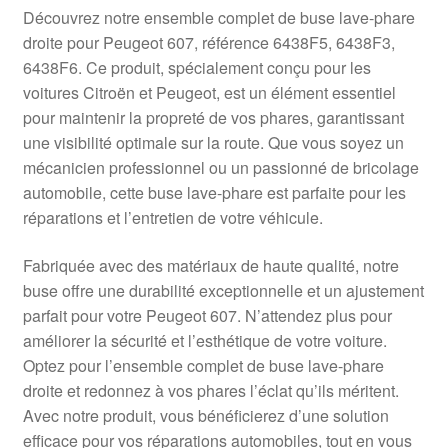
Livraison internationale
Découvrez notre ensemble complet de buse lave-phare
droite pour Peugeot 607, référence 6438F5, 6438F3,
Mon compte
6438F6. Ce produit, spécialement conçu pour les
voitures Citroën et Peugeot, est un élément essentiel
pour maintenir la propreté de vos phares, garantissant
Paiements
une visibilité optimale sur la route. Que vous soyez un
mécanicien professionnel ou un passionné de bricolage
Panier
automobile, cette buse lave-phare est parfaite pour les
réparations et l’entretien de votre véhicule.
Plainte
Fabriquée avec des matériaux de haute qualité, notre
Politique de confidentialité
buse offre une durabilité exceptionnelle et un ajustement
parfait pour votre Peugeot 607. N’attendez plus pour
Procédure de Réclamation
améliorer la sécurité et l’esthétique de votre voiture.
Optez pour l’ensemble complet de buse lave-phare
Termes et conditions
droite et redonnez à vos phares l’éclat qu’ils méritent.
Avec notre produit, vous bénéficierez d’une solution
efficace pour vos réparations automobiles, tout en vous