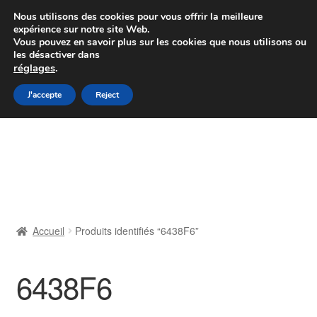
Colissimo livraison à partir de 7 EUR
Nous utilisons des cookies pour vous offrir la meilleure
expérience sur notre site Web.
Du lundi au vendredi de 9 h à 16 h
Vous pouvez en savoir plus sur les cookies que nous utilisons ou
les désactiver dans
07 55 53 95 66
réglages
.
Aller
Aller
J'accepte
Reject
Menu
à
au
la
contenu
Accueil
navigation
À propos de nous
Caisse
Accueil
Produits identifiés “6438F6”
Contact
6438F6
Livraison