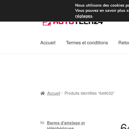
Colissimo livraison à pa
Nous utilisons des cookies po
Vous pouvez en savoir plus su
réglages
.
Aller
Aller
à
au
la
contenu
navigation
Accueil
Termes et conditions
Retou
Accueil
À propos de nous
Caisse
Contact
L
Plainte
Politique de confidentialité
Procédu
Accueil
Produits identifiés “649032”
6
Barres d'attelage et
téléphériques