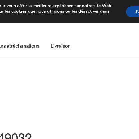
rtir de 7 EUR
Du lundi au vendre
ur vous offrir la meilleure expérience sur notre site Web.
r les cookies que nous utilisons ou les désactiver dans
J
rs et réclamations
Livraison
ivraison
Livraison internationale
Mon compte
Paiements
Panier
re de Réclamation
Termes et conditions
49032