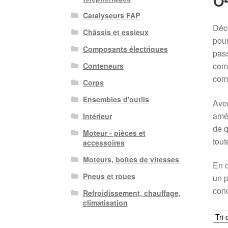
Catalyseurs FAP
Déc
Châssis et essieux
pour
Composants électriques
pass
comm
Conteneurs
comp
Corps
Ensembles d'outils
Avec
amél
Intérieur
de q
Moteur - pièces et
tout
accessoires
Moteurs, boîtes de vitesses
En 
Pneus et roues
un p
cond
Refroidissement, chauffage,
climatisation