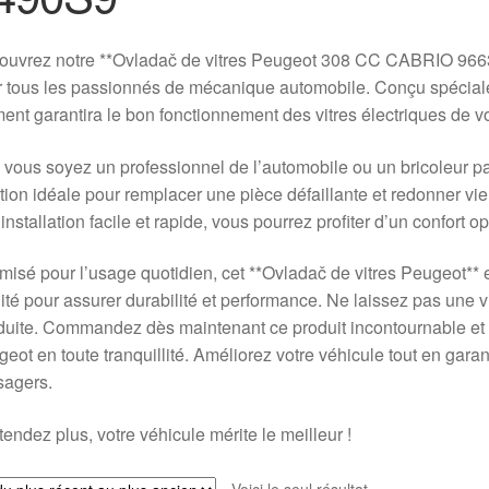
ouvrez notre **Ovladač de vitres Peugeot 308 CC CABRIO 9663
 tous les passionnés de mécanique automobile. Conçu spécial
ent garantira le bon fonctionnement des vitres électriques de vo
vous soyez un professionnel de l’automobile ou un bricoleur pas
tion idéale pour remplacer une pièce défaillante et redonner 
installation facile et rapide, vous pourrez profiter d’un confort op
misé pour l’usage quotidien, cet **Ovladač de vitres Peugeot** 
ité pour assurer durabilité et performance. Ne laissez pas une v
uite. Commandez dès maintenant ce produit incontournable et r
eot en toute tranquillité. Améliorez votre véhicule tout en garant
sagers.
tendez plus, votre véhicule mérite le meilleur !