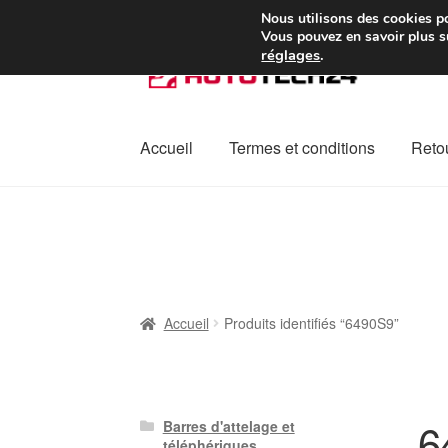
Colissimo livraison à pa
Nous utilisons des cookies po
Vous pouvez en savoir plus su
réglages
.
Aller
Aller
à
au
la
contenu
navigation
Accueil
Termes et conditions
Retou
Accueil
À propos de nous
Caisse
Contact
L
Plainte
Politique de confidentialité
Procédu
Accueil
Produits identifiés “6490S9”
6
Barres d'attelage et
téléphériques