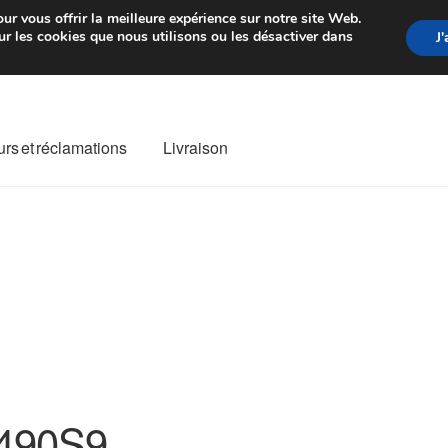
rtir de 7 EUR
Du lundi au vendre
ur vous offrir la meilleure expérience sur notre site Web.
r les cookies que nous utilisons ou les désactiver dans
J
rs et réclamations
Livraison
ivraison
Livraison internationale
Mon compte
Paiements
Panier
re de Réclamation
Termes et conditions
490S9