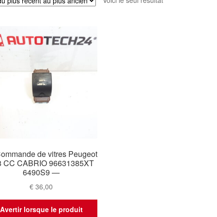
Voici le seul résultat
ommande de vitres Peugeot
8 CC CABRIO 96631385XT
6490S9 —
€
36,00
Avertir lorsque le produit