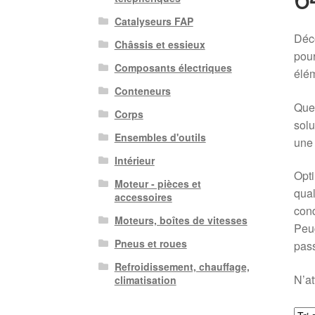
Catalyseurs FAP
Déc
Châssis et essieux
pour
Composants électriques
élém
Conteneurs
Que 
Corps
solu
Ensembles d'outils
une 
Intérieur
Opti
Moteur - pièces et
qual
accessoires
cond
Moteurs, boîtes de vitesses
Peug
Pneus et roues
pas
Refroidissement, chauffage,
N’at
climatisation