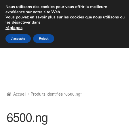
Colissimo livraison à partir de 7 EUR
Nous utilisons des cookies pour vous offrir la meilleure
expérience sur notre site Web.
Du lundi au vendredi de 9 h à 16 h
Vous pouvez en savoir plus sur les cookies que nous utilisons ou
les désactiver dans
07 55 53 95 66
réglages
.
Aller
Aller
J'accepte
Reject
Menu
à
au
la
contenu
Accueil
navigation
À propos de nous
Caisse
Accueil
Produits identifiés “6500.ng”
Contact
6500.ng
Livraison