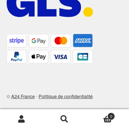
©
A24 France
-
Politique de confidentialité
0
Recherche
Recherche
pour :