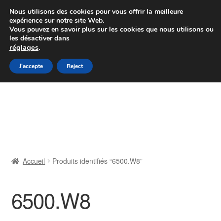
Colissimo livraison à partir de 7 EUR
Nous utilisons des cookies pour vous offrir la meilleure
expérience sur notre site Web.
Du lundi au vendredi de 9 h à 16 h
Vous pouvez en savoir plus sur les cookies que nous utilisons ou
les désactiver dans
07 55 53 95 66
réglages
.
Aller
Aller
J'accepte
Reject
Menu
à
au
la
contenu
Accueil
navigation
À propos de nous
Caisse
Accueil
Produits identifiés “6500.W8”
Contact
6500.W8
Livraison