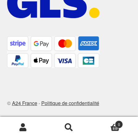
©
A24 France
-
Politique de confidentialité
0
Recherche
Recherche
pour :