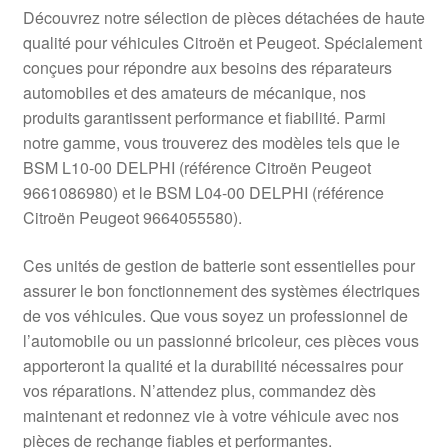
Livraison internationale
Découvrez notre sélection de pièces détachées de haute
qualité pour véhicules Citroën et Peugeot. Spécialement
Mon compte
conçues pour répondre aux besoins des réparateurs
automobiles et des amateurs de mécanique, nos
produits garantissent performance et fiabilité. Parmi
Paiements
notre gamme, vous trouverez des modèles tels que le
BSM L10-00 DELPHI (référence Citroën Peugeot
Panier
9661086980) et le BSM L04-00 DELPHI (référence
Citroën Peugeot 9664055580).
Plainte
Ces unités de gestion de batterie sont essentielles pour
Politique de confidentialité
assurer le bon fonctionnement des systèmes électriques
de vos véhicules. Que vous soyez un professionnel de
Procédure de Réclamation
l’automobile ou un passionné bricoleur, ces pièces vous
apporteront la qualité et la durabilité nécessaires pour
Termes et conditions
vos réparations. N’attendez plus, commandez dès
maintenant et redonnez vie à votre véhicule avec nos
pièces de rechange fiables et performantes.