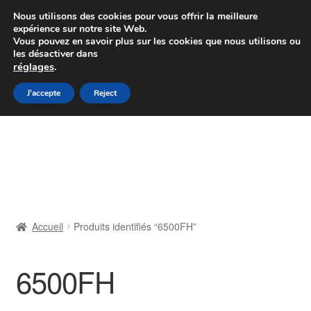
Colissimo livraison à partir de 7 EUR
Nous utilisons des cookies pour vous offrir la meilleure
expérience sur notre site Web.
Du lundi au vendredi de 9 h à 16 h
Vous pouvez en savoir plus sur les cookies que nous utilisons ou
les désactiver dans
07 55 53 95 66
réglages
.
Aller
Aller
J'accepte
Reject
Menu
à
au
la
contenu
Accueil
navigation
À propos de nous
Caisse
Accueil
Produits identifiés “6500FH”
Contact
6500FH
Livraison