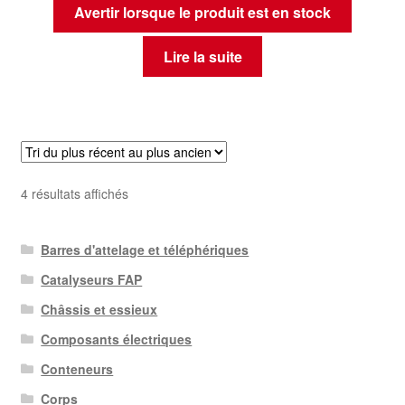
Avertir lorsque le produit est en stock
Lire la suite
Trié
4 résultats affichés
du
plus
Barres d'attelage et téléphériques
récent
au
Catalyseurs FAP
plus
Châssis et essieux
ancien
Composants électriques
Conteneurs
Corps