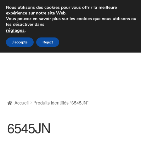
Colissimo livraison à partir de 7 EUR
Nous utilisons des cookies pour vous offrir la meilleure
expérience sur notre site Web.
Du lundi au vendredi de 9 h à 16 h
Vous pouvez en savoir plus sur les cookies que nous utilisons ou
les désactiver dans
07 55 53 95 66
réglages
.
Aller
Aller
J'accepte
Reject
Menu
à
au
la
contenu
Accueil
navigation
À propos de nous
Caisse
Accueil
Produits identifiés “6545JN”
Contact
6545JN
Livraison