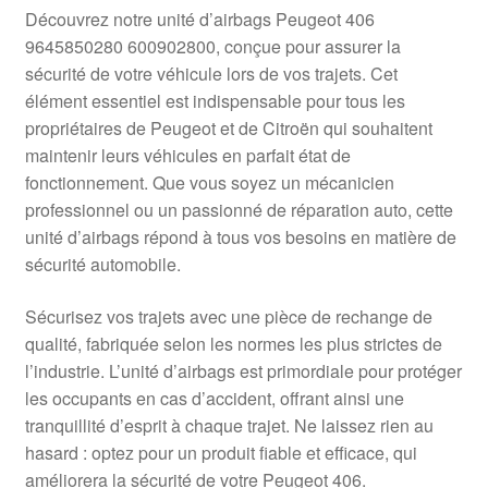
Livraison internationale
Découvrez notre unité d’airbags Peugeot 406
9645850280 600902800, conçue pour assurer la
Mon compte
sécurité de votre véhicule lors de vos trajets. Cet
élément essentiel est indispensable pour tous les
propriétaires de Peugeot et de Citroën qui souhaitent
Paiements
maintenir leurs véhicules en parfait état de
fonctionnement. Que vous soyez un mécanicien
Panier
professionnel ou un passionné de réparation auto, cette
unité d’airbags répond à tous vos besoins en matière de
Plainte
sécurité automobile.
Politique de confidentialité
Sécurisez vos trajets avec une pièce de rechange de
qualité, fabriquée selon les normes les plus strictes de
Procédure de Réclamation
l’industrie. L’unité d’airbags est primordiale pour protéger
les occupants en cas d’accident, offrant ainsi une
Termes et conditions
tranquillité d’esprit à chaque trajet. Ne laissez rien au
hasard : optez pour un produit fiable et efficace, qui
améliorera la sécurité de votre Peugeot 406.