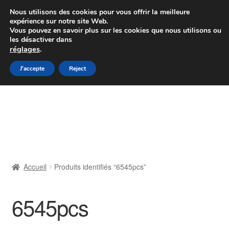
Colissimo livraison à partir de 7 EUR
Nous utilisons des cookies pour vous offrir la meilleure
expérience sur notre site Web.
Du lundi au vendredi de 9 h à 16 h
Vous pouvez en savoir plus sur les cookies que nous utilisons ou
les désactiver dans
07 55 53 95 66
réglages
.
Aller
Aller
J'accepte
Reject
Menu
à
au
la
contenu
Accueil
navigation
À propos de nous
Caisse
Accueil
Produits identifiés “6545pcs”
Contact
6545pcs
Livraison