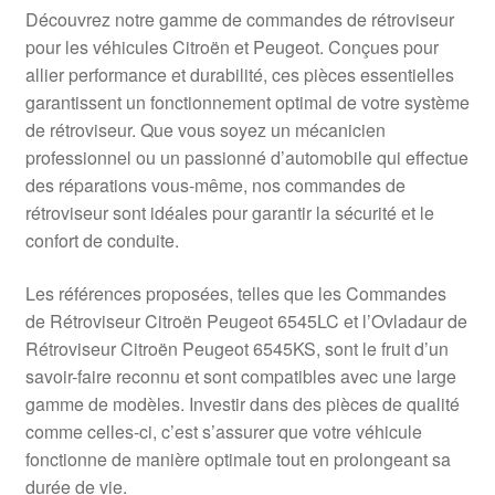
Livraison internationale
Découvrez notre gamme de commandes de rétroviseur
pour les véhicules Citroën et Peugeot. Conçues pour
Mon compte
allier performance et durabilité, ces pièces essentielles
garantissent un fonctionnement optimal de votre système
de rétroviseur. Que vous soyez un mécanicien
Paiements
professionnel ou un passionné d’automobile qui effectue
des réparations vous-même, nos commandes de
Panier
rétroviseur sont idéales pour garantir la sécurité et le
confort de conduite.
Plainte
Les références proposées, telles que les Commandes
Politique de confidentialité
de Rétroviseur Citroën Peugeot 6545LC et l’Ovladaur de
Rétroviseur Citroën Peugeot 6545KS, sont le fruit d’un
Procédure de Réclamation
savoir-faire reconnu et sont compatibles avec une large
gamme de modèles. Investir dans des pièces de qualité
Termes et conditions
comme celles-ci, c’est s’assurer que votre véhicule
fonctionne de manière optimale tout en prolongeant sa
durée de vie.