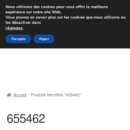
Colissimo livraison à partir de 7 EUR
Nous utilisons des cookies pour vous offrir la meilleure
expérience sur notre site Web.
Du lundi au vendredi de 9 h à 16 h
Vous pouvez en savoir plus sur les cookies que nous utilisons ou
les désactiver dans
07 55 53 95 66
réglages
.
Aller
Aller
J'accepte
Reject
Menu
à
au
la
contenu
Accueil
navigation
À propos de nous
Caisse
Accueil
Produits identifiés “655462”
Contact
655462
Livraison