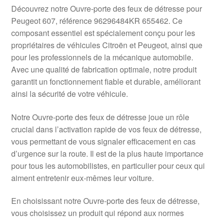
Livraison internationale
Découvrez notre Ouvre-porte des feux de détresse pour
Peugeot 607, référence 96296484KR 655462. Ce
Mon compte
composant essentiel est spécialement conçu pour les
propriétaires de véhicules Citroën et Peugeot, ainsi que
pour les professionnels de la mécanique automobile.
Paiements
Avec une qualité de fabrication optimale, notre produit
garantit un fonctionnement fiable et durable, améliorant
Panier
ainsi la sécurité de votre véhicule.
Plainte
Notre Ouvre-porte des feux de détresse joue un rôle
crucial dans l’activation rapide de vos feux de détresse,
Politique de confidentialité
vous permettant de vous signaler efficacement en cas
d’urgence sur la route. Il est de la plus haute importance
Procédure de Réclamation
pour tous les automobilistes, en particulier pour ceux qui
aiment entretenir eux-mêmes leur voiture.
Termes et conditions
En choisissant notre Ouvre-porte des feux de détresse,
vous choisissez un produit qui répond aux normes