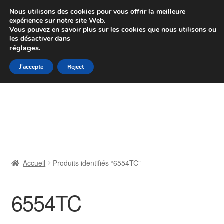
Colissimo livraison à partir de 7 EUR
Nous utilisons des cookies pour vous offrir la meilleure
expérience sur notre site Web.
Du lundi au vendredi de 9 h à 16 h
Vous pouvez en savoir plus sur les cookies que nous utilisons ou
les désactiver dans
07 55 53 95 66
réglages
.
Aller
Aller
J'accepte
Reject
Menu
à
au
la
contenu
Accueil
navigation
À propos de nous
Caisse
Accueil
Produits identifiés “6554TC”
Contact
6554TC
Livraison