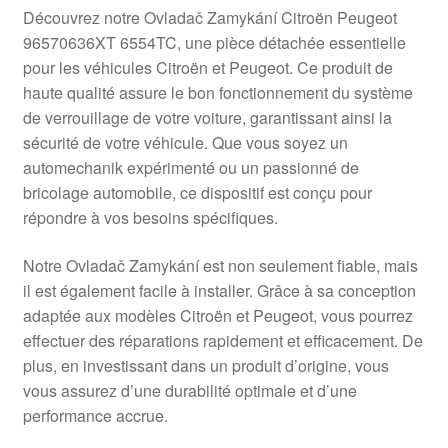
Livraison internationale
Découvrez notre Ovladač Zamykání Citroën Peugeot
96570636XT 6554TC, une pièce détachée essentielle
Mon compte
pour les véhicules Citroën et Peugeot. Ce produit de
haute qualité assure le bon fonctionnement du système
de verrouillage de votre voiture, garantissant ainsi la
Paiements
sécurité de votre véhicule. Que vous soyez un
automechanik expérimenté ou un passionné de
Panier
bricolage automobile, ce dispositif est conçu pour
répondre à vos besoins spécifiques.
Plainte
Notre Ovladač Zamykání est non seulement fiable, mais
Politique de confidentialité
il est également facile à installer. Grâce à sa conception
adaptée aux modèles Citroën et Peugeot, vous pourrez
Procédure de Réclamation
effectuer des réparations rapidement et efficacement. De
plus, en investissant dans un produit d’origine, vous
Termes et conditions
vous assurez d’une durabilité optimale et d’une
performance accrue.