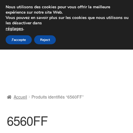
Colissimo livraison à partir de 7 EUR
Nous utilisons des cookies pour vous offrir la meilleure
expérience sur notre site Web.
Du lundi au vendredi de 9 h à 16 h
Vous pouvez en savoir plus sur les cookies que nous utilisons ou
les désactiver dans
07 55 53 95 66
réglages
.
Aller
Aller
J'accepte
Reject
Menu
à
au
la
contenu
Accueil
navigation
À propos de nous
Caisse
Accueil
Produits identifiés “6560FF”
Contact
6560FF
Livraison