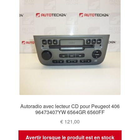
Autoradio avec lecteur CD pour Peugeot 406
96473407YW 6564GR 6560FF
€
121,00
Avertir lorsque le produit est en stock