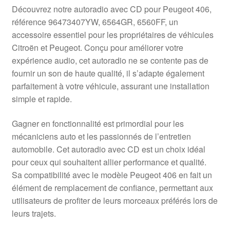
Livraison internationale
Découvrez notre autoradio avec CD pour Peugeot 406,
référence 96473407YW, 6564GR, 6560FF, un
Mon compte
accessoire essentiel pour les propriétaires de véhicules
Citroën et Peugeot. Conçu pour améliorer votre
expérience audio, cet autoradio ne se contente pas de
Paiements
fournir un son de haute qualité, il s’adapte également
parfaitement à votre véhicule, assurant une installation
Panier
simple et rapide.
Plainte
Gagner en fonctionnalité est primordial pour les
mécaniciens auto et les passionnés de l’entretien
Politique de confidentialité
automobile. Cet autoradio avec CD est un choix idéal
pour ceux qui souhaitent allier performance et qualité.
Procédure de Réclamation
Sa compatibilité avec le modèle Peugeot 406 en fait un
élément de remplacement de confiance, permettant aux
Termes et conditions
utilisateurs de profiter de leurs morceaux préférés lors de
leurs trajets.