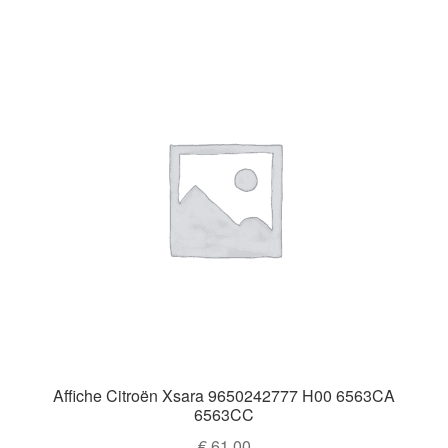
Affiche Citroën Xsara 9650242777 H00 6563CA
6563CC
€
61,00