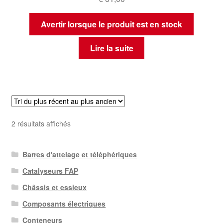
Avertir lorsque le produit est en stock
Lire la suite
Trié
2 résultats affichés
du
plus
Barres d'attelage et téléphériques
récent
au
Catalyseurs FAP
plus
Châssis et essieux
ancien
Composants électriques
Conteneurs