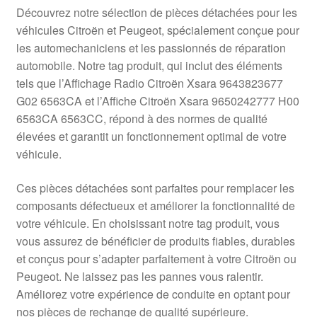
Livraison internationale
Découvrez notre sélection de pièces détachées pour les
véhicules Citroën et Peugeot, spécialement conçue pour
Mon compte
les automechaniciens et les passionnés de réparation
automobile. Notre tag produit, qui inclut des éléments
tels que l’Affichage Radio Citroën Xsara 9643823677
Paiements
G02 6563CA et l’Affiche Citroën Xsara 9650242777 H00
6563CA 6563CC, répond à des normes de qualité
Panier
élevées et garantit un fonctionnement optimal de votre
véhicule.
Plainte
Ces pièces détachées sont parfaites pour remplacer les
Politique de confidentialité
composants défectueux et améliorer la fonctionnalité de
votre véhicule. En choisissant notre tag produit, vous
Procédure de Réclamation
vous assurez de bénéficier de produits fiables, durables
et conçus pour s’adapter parfaitement à votre Citroën ou
Termes et conditions
Peugeot. Ne laissez pas les pannes vous ralentir.
Améliorez votre expérience de conduite en optant pour
nos pièces de rechange de qualité supérieure.