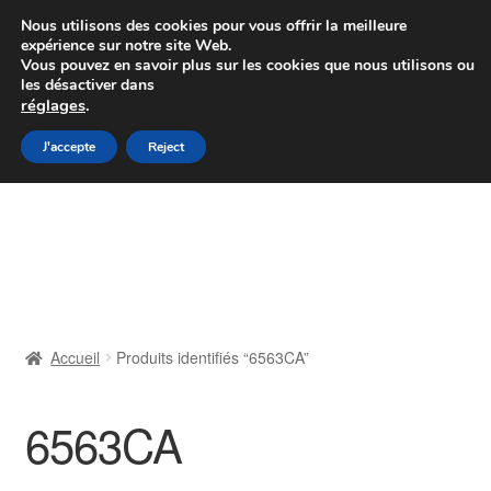
Colissimo livraison à partir de 7 EUR
Nous utilisons des cookies pour vous offrir la meilleure
expérience sur notre site Web.
Du lundi au vendredi de 9 h à 16 h
Vous pouvez en savoir plus sur les cookies que nous utilisons ou
les désactiver dans
07 55 53 95 66
réglages
.
Aller
Aller
J'accepte
Reject
Menu
à
au
la
contenu
Accueil
navigation
À propos de nous
Caisse
Accueil
Produits identifiés “6563CA”
Contact
6563CA
Livraison