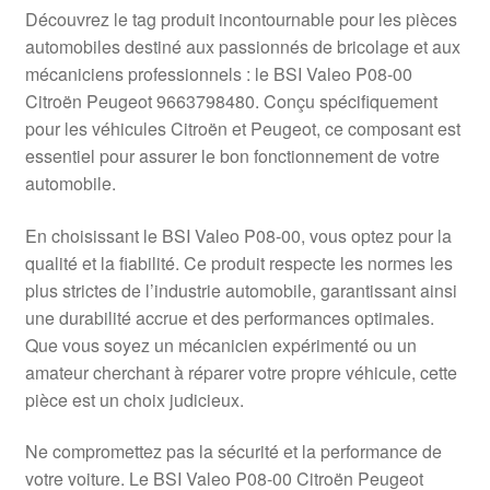
Livraison internationale
Découvrez le tag produit incontournable pour les pièces
automobiles destiné aux passionnés de bricolage et aux
Mon compte
mécaniciens professionnels : le BSI Valeo P08-00
Citroën Peugeot 9663798480. Conçu spécifiquement
pour les véhicules Citroën et Peugeot, ce composant est
Paiements
essentiel pour assurer le bon fonctionnement de votre
automobile.
Panier
En choisissant le BSI Valeo P08-00, vous optez pour la
Plainte
qualité et la fiabilité. Ce produit respecte les normes les
plus strictes de l’industrie automobile, garantissant ainsi
Politique de confidentialité
une durabilité accrue et des performances optimales.
Que vous soyez un mécanicien expérimenté ou un
Procédure de Réclamation
amateur cherchant à réparer votre propre véhicule, cette
pièce est un choix judicieux.
Termes et conditions
Ne compromettez pas la sécurité et la performance de
votre voiture. Le BSI Valeo P08-00 Citroën Peugeot