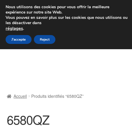
Colissimo livraison à partir de 7 EUR
Nous utilisons des cookies pour vous offrir la meilleure
expérience sur notre site Web.
Du lundi au vendredi de 9 h à 16 h
Vous pouvez en savoir plus sur les cookies que nous utilisons ou
les désactiver dans
07 55 53 95 66
réglages
.
Aller
Aller
J'accepte
Reject
Menu
à
au
la
contenu
Accueil
navigation
À propos de nous
Caisse
Accueil
Produits identifiés “6580QZ”
Contact
6580QZ
Livraison