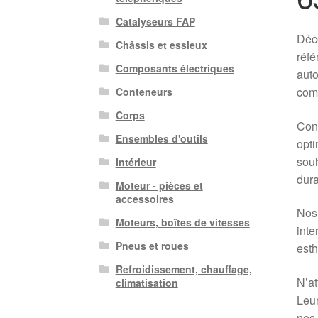
Catalyseurs FAP
Déco
Châssis et essieux
réf
Composants électriques
auto
comm
Conteneurs
Corps
Conç
Ensembles d'outils
opti
souh
Intérieur
dura
Moteur - pièces et
accessoires
Nos 
Moteurs, boîtes de vitesses
inte
Pneus et roues
esth
Refroidissement, chauffage,
N’at
climatisation
Leur
nos 