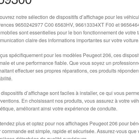
uvrez notre sélection de dispositifs d’affichage pour les véhi
érences 9650242977 C00 6563HV, 96613334XT F00 et 965646
mobiles sont essentielles pour le bon fonctionnement de votre 
unication claire des informations importantes sur votre voiture
us spécifiquement pour les modèles Peugeot 206, ces dispositifs
male et une performance fiable. Que vous soyez un professionn
aitant effectuer ses propres réparations, ces produits réponden
bilité.
dispositifs d’affichage sont faciles à installer, ce qui vous per
rventions. En choisissant nos produits, vous assurez à votre véh
étique, améliorant ainsi votre expérience de conduite.
tendez plus et optez pour nos affichages Peugeot 206 pour béné
 commande est simple, rapide et sécurisée. Assurez-vous que vot
pièces détachées de qualité supérieure.