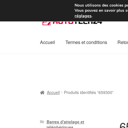
Colissimo livraison à pa
Nous utilisons des cookies po
Vous pouvez en savoir plus su
réglages
.
Aller
Aller
à
au
la
contenu
navigation
Accueil
Termes et conditions
Retou
Accueil
À propos de nous
Caisse
Contact
L
Plainte
Politique de confidentialité
Procédu
Accueil
Produits identifiés “659300”
6
Barres d'attelage et
téléphériques