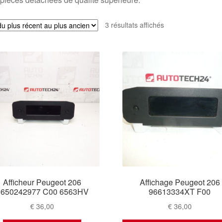
Trié
3 résultats affichés
du
plus
récent
au
plus
ancien
Afficheur Peugeot 206
Affichage Peugeot 206
9650242977 C00 6563HV
96613334XT F00
€
36,00
€
36,00