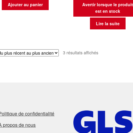
Ajouter au panier
Avertir lorsque le produi
est en stock
Lire la suite
Trié
3 résultats affichés
du
plus
récent
au
plus
ancien
Politique de confidentialité
À propos de nous