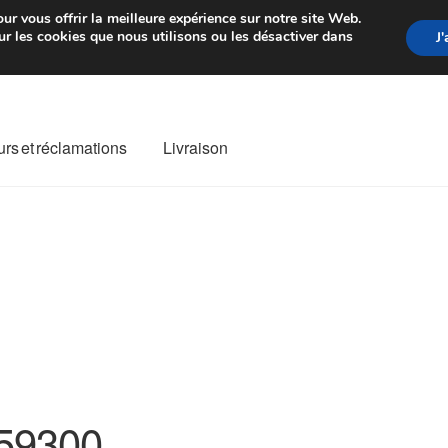
rtir de 7 EUR
Du lundi au vendre
ur vous offrir la meilleure expérience sur notre site Web.
r les cookies que nous utilisons ou les désactiver dans
J
rs et réclamations
Livraison
ivraison
Livraison internationale
Mon compte
Paiements
Panier
re de Réclamation
Termes et conditions
59300