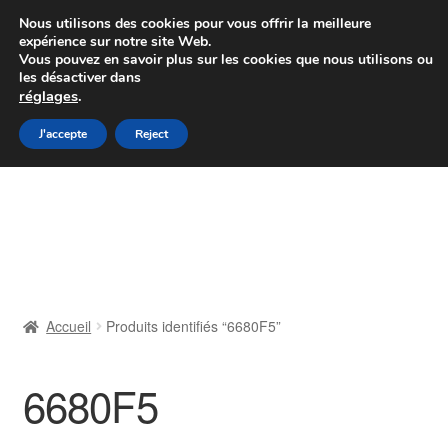
Colissimo livraison à partir de 7 EUR
Nous utilisons des cookies pour vous offrir la meilleure
expérience sur notre site Web.
Du lundi au vendredi de 9 h à 16 h
Vous pouvez en savoir plus sur les cookies que nous utilisons ou
les désactiver dans
07 55 53 95 66
réglages
.
Aller
Aller
J'accepte
Reject
Menu
à
au
la
contenu
Accueil
navigation
À propos de nous
Caisse
Accueil
Produits identifiés “6680F5”
Contact
6680F5
Livraison