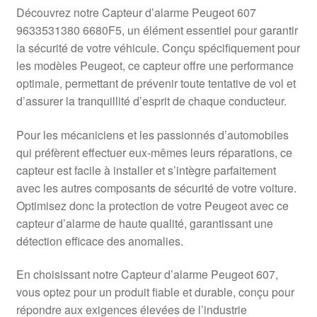
Livraison internationale
Découvrez notre Capteur d’alarme Peugeot 607
9633531380 6680F5, un élément essentiel pour garantir
Mon compte
la sécurité de votre véhicule. Conçu spécifiquement pour
les modèles Peugeot, ce capteur offre une performance
optimale, permettant de prévenir toute tentative de vol et
Paiements
d’assurer la tranquillité d’esprit de chaque conducteur.
Panier
Pour les mécaniciens et les passionnés d’automobiles
qui préfèrent effectuer eux-mêmes leurs réparations, ce
Plainte
capteur est facile à installer et s’intègre parfaitement
avec les autres composants de sécurité de votre voiture.
Politique de confidentialité
Optimisez donc la protection de votre Peugeot avec ce
capteur d’alarme de haute qualité, garantissant une
Procédure de Réclamation
détection efficace des anomalies.
Termes et conditions
En choisissant notre Capteur d’alarme Peugeot 607,
vous optez pour un produit fiable et durable, conçu pour
répondre aux exigences élevées de l’industrie