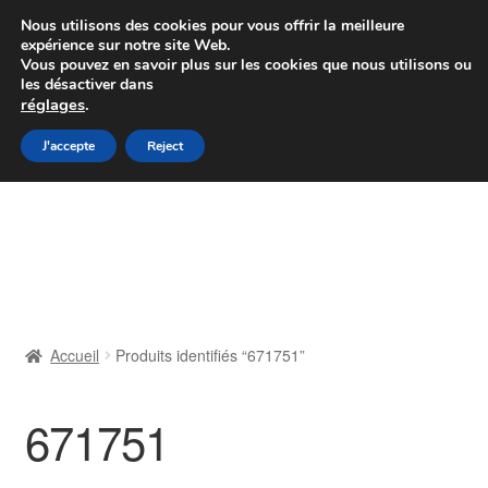
Colissimo livraison à partir de 7 EUR
Nous utilisons des cookies pour vous offrir la meilleure
expérience sur notre site Web.
Du lundi au vendredi de 9 h à 16 h
Vous pouvez en savoir plus sur les cookies que nous utilisons ou
les désactiver dans
07 55 53 95 66
réglages
.
Aller
Aller
J'accepte
Reject
Menu
à
au
la
contenu
Accueil
navigation
À propos de nous
Caisse
Accueil
Produits identifiés “671751”
Contact
671751
Livraison