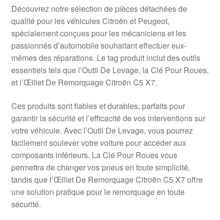
Livraison internationale
Découvrez notre sélection de pièces détachées de
qualité pour les véhicules Citroën et Peugeot,
Mon compte
spécialement conçues pour les mécaniciens et les
passionnés d’automobile souhaitant effectuer eux-
mêmes des réparations. Le tag produit inclut des outils
Paiements
essentiels tels que l’Outil De Levage, la Clé Pour Roues,
et l’Œillet De Remorquage Citroën C5 X7.
Panier
Ces produits sont fiables et durables, parfaits pour
Plainte
garantir la sécurité et l’efficacité de vos interventions sur
votre véhicule. Avec l’Outil De Levage, vous pourrez
Politique de confidentialité
facilement soulever votre voiture pour accéder aux
composants inférieurs. La Clé Pour Roues vous
Procédure de Réclamation
permettra de changer vos pneus en toute simplicité,
tandis que l’Œillet De Remorquage Citroën C5 X7 offre
Termes et conditions
une solution pratique pour le remorquage en toute
sécurité.