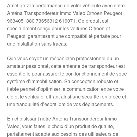
Livraison internationale
Améliorez la performance de votre véhicule avec notre
Anténa Transpondéreur Immo Valeo Citroën Peugeot
Mon compte
9634051880 73656312 616071. Ce produit est
spécialement conçu pour les voitures Citroën et
Peugeot, garantissant une compatibilité parfaite pour
Paiements
une installation sans tracas.
Panier
Que vous soyez un mécanicien professionnel ou un
amateur passionné, cette antenne de transpondeur est
Plainte
essentielle pour assurer le bon fonctionnement de votre
système d’immobilisation. Sa conception robuste et
Politique de confidentialité
fiable permet d’optimiser la communication entre votre
clé et le véhicule, offrant ainsi une sécurité renforcée et
Procédure de Réclamation
une tranquillité d’esprit lors de vos déplacements.
Termes et conditions
En choisissant notre Anténa Transpondéreur Immo
Valeo, vous faites le choix d’un produit de qualité,
parfaitement adapté aux besoins des utilisateurs de