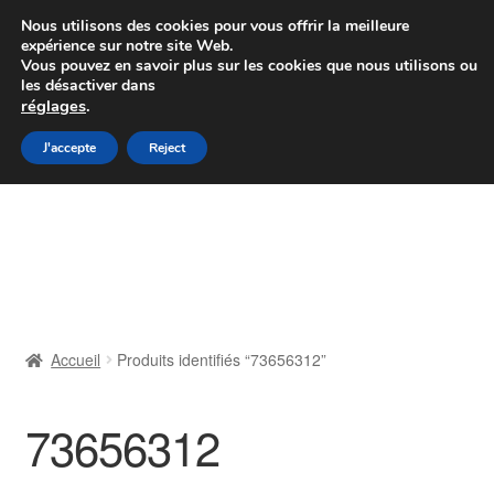
Colissimo livraison à partir de 7 EUR
Nous utilisons des cookies pour vous offrir la meilleure
expérience sur notre site Web.
Du lundi au vendredi de 9 h à 16 h
Vous pouvez en savoir plus sur les cookies que nous utilisons ou
les désactiver dans
07 55 53 95 66
réglages
.
Aller
Aller
J'accepte
Reject
Menu
à
au
la
contenu
Accueil
navigation
À propos de nous
Caisse
Accueil
Produits identifiés “73656312”
Contact
73656312
Livraison