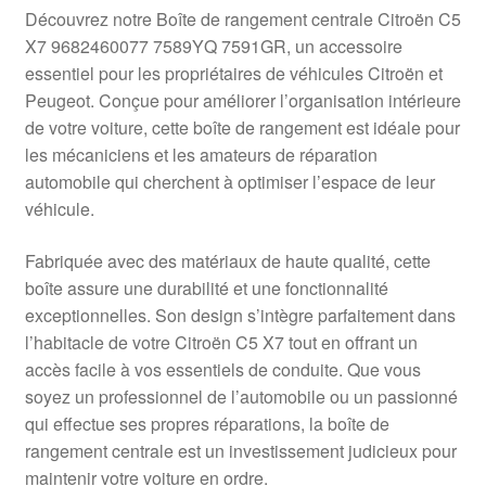
Livraison internationale
Découvrez notre Boîte de rangement centrale Citroën C5
X7 9682460077 7589YQ 7591GR, un accessoire
Mon compte
essentiel pour les propriétaires de véhicules Citroën et
Peugeot. Conçue pour améliorer l’organisation intérieure
de votre voiture, cette boîte de rangement est idéale pour
Paiements
les mécaniciens et les amateurs de réparation
automobile qui cherchent à optimiser l’espace de leur
Panier
véhicule.
Plainte
Fabriquée avec des matériaux de haute qualité, cette
boîte assure une durabilité et une fonctionnalité
Politique de confidentialité
exceptionnelles. Son design s’intègre parfaitement dans
l’habitacle de votre Citroën C5 X7 tout en offrant un
Procédure de Réclamation
accès facile à vos essentiels de conduite. Que vous
soyez un professionnel de l’automobile ou un passionné
Termes et conditions
qui effectue ses propres réparations, la boîte de
rangement centrale est un investissement judicieux pour
maintenir votre voiture en ordre.