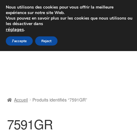
Colissimo livraison à partir de 7 EUR
Nous utilisons des cookies pour vous offrir la meilleure
expérience sur notre site Web.
Du lundi au vendredi de 9 h à 16 h
Vous pouvez en savoir plus sur les cookies que nous utilisons ou
les désactiver dans
07 55 53 95 66
réglages
.
Aller
Aller
J'accepte
Reject
Menu
à
au
la
contenu
Accueil
navigation
À propos de nous
Caisse
Accueil
Produits identifiés “7591GR”
Contact
7591GR
Livraison