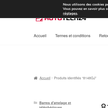
Colissimo livraison à pa
Nous utilisons des cookies po
Vous pouvez en savoir plus su
réglages
.
Aller
Aller
à
au
la
contenu
navigation
Accueil
Termes et conditions
Retou
Accueil
À propos de nous
Caisse
Contact
L
Plainte
Politique de confidentialité
Procédu
Accueil
Produits identifiés “8148GJ”
8
Barres d'attelage et
téléphériques