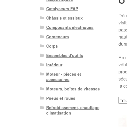
Catalyseurs FAP
Déco
Châssis et essieux
visi
Composants électriques
pass
haut
Conteneurs
durab
Corps
Ensembles d'outils
En o
véhi
Intérieur
prod
Moteur - pièces et
sécu
accessoires
la c
Moteurs, boîtes de vitesses
Pneus et roues
Refroidissement, chauffage,
climatisation