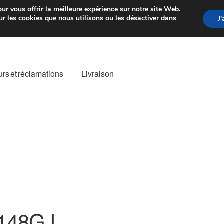
rtir de 7 EUR
Du lundi au vendre
ur vous offrir la meilleure expérience sur notre site Web.
r les cookies que nous utilisons ou les désactiver dans
J
rs et réclamations
Livraison
ivraison
Livraison internationale
Mon compte
Paiements
Panier
re de Réclamation
Termes et conditions
148GJ