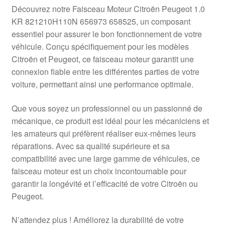
Livraison internationale
Découvrez notre Faisceau Moteur Citroën Peugeot 1.0
KR 821210H110N 656973 658525, un composant
Mon compte
essentiel pour assurer le bon fonctionnement de votre
véhicule. Conçu spécifiquement pour les modèles
Citroën et Peugeot, ce faisceau moteur garantit une
Paiements
connexion fiable entre les différentes parties de votre
voiture, permettant ainsi une performance optimale.
Panier
Que vous soyez un professionnel ou un passionné de
Plainte
mécanique, ce produit est idéal pour les mécaniciens et
les amateurs qui préfèrent réaliser eux-mêmes leurs
Politique de confidentialité
réparations. Avec sa qualité supérieure et sa
compatibilité avec une large gamme de véhicules, ce
Procédure de Réclamation
faisceau moteur est un choix incontournable pour
garantir la longévité et l’efficacité de votre Citroën ou
Termes et conditions
Peugeot.
N’attendez plus ! Améliorez la durabilité de votre