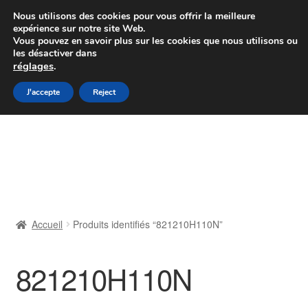
Colissimo livraison à partir de 7 EUR
Nous utilisons des cookies pour vous offrir la meilleure
expérience sur notre site Web.
Du lundi au vendredi de 9 h à 16 h
Vous pouvez en savoir plus sur les cookies que nous utilisons ou
les désactiver dans
07 55 53 95 66
réglages
.
Aller
Aller
J'accepte
Reject
Menu
à
au
la
contenu
Accueil
navigation
À propos de nous
Caisse
Accueil
Produits identifiés “821210H110N”
Contact
821210H110N
Livraison