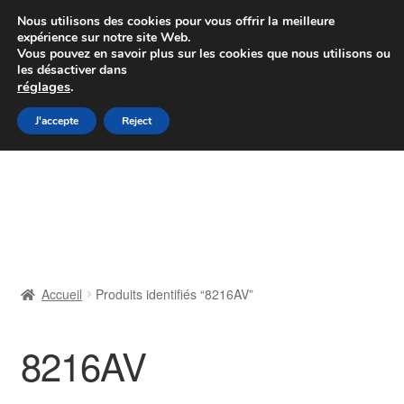
Colissimo livraison à partir de 7 EUR
Nous utilisons des cookies pour vous offrir la meilleure
expérience sur notre site Web.
Du lundi au vendredi de 9 h à 16 h
Vous pouvez en savoir plus sur les cookies que nous utilisons ou
les désactiver dans
07 55 53 95 66
réglages
.
Aller
Aller
J'accepte
Reject
Menu
à
au
la
contenu
Accueil
navigation
À propos de nous
Caisse
Accueil
Produits identifiés “8216AV”
Contact
8216AV
Livraison