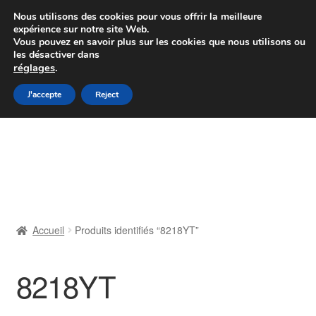
Colissimo livraison à partir de 7 EUR
Nous utilisons des cookies pour vous offrir la meilleure
expérience sur notre site Web.
Du lundi au vendredi de 9 h à 16 h
Vous pouvez en savoir plus sur les cookies que nous utilisons ou
les désactiver dans
07 55 53 95 66
réglages
.
Aller
Aller
J'accepte
Reject
Menu
à
au
la
contenu
Accueil
navigation
À propos de nous
Caisse
Accueil
Produits identifiés “8218YT”
Contact
8218YT
Livraison