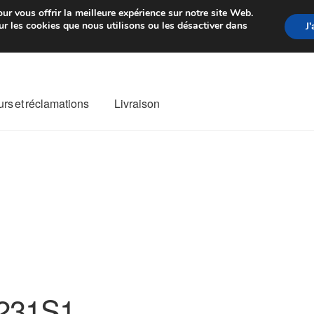
rtir de 7 EUR
Du lundi au vendre
ur vous offrir la meilleure expérience sur notre site Web.
r les cookies que nous utilisons ou les désactiver dans
J
rs et réclamations
Livraison
ivraison
Livraison internationale
Mon compte
Paiements
Panier
re de Réclamation
Termes et conditions
231S1