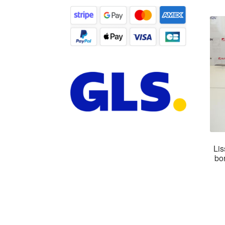
Lis
bo