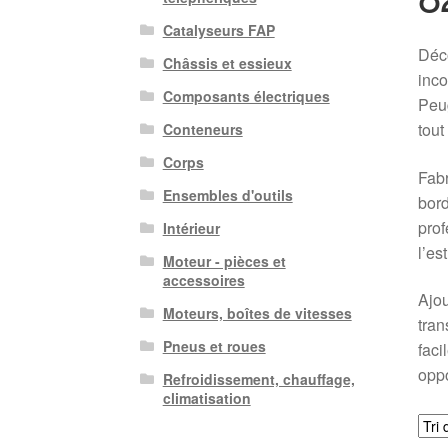
Catalyseurs FAP
Déc
Châssis et essieux
inco
Composants électriques
Peug
tout
Conteneurs
Corps
Fabr
Ensembles d'outils
bord
prof
Intérieur
l’es
Moteur - pièces et
accessoires
Ajou
Moteurs, boîtes de vitesses
tran
Pneus et roues
faci
oppo
Refroidissement, chauffage,
climatisation