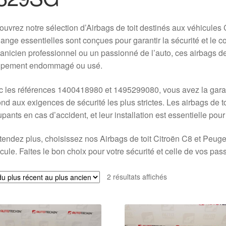
uvrez notre sélection d’Airbags de toit destinés aux véhicules
ange essentielles sont conçues pour garantir la sécurité et le c
nicien professionnel ou un passionné de l’auto, ces airbags de 
ipement endommagé ou usé.
 les références 1400418980 et 1495299080, vous avez la garanti
nd aux exigences de sécurité les plus strictes. Les airbags de t
pants en cas d’accident, et leur installation est essentielle pour
tendez plus, choisissez nos Airbags de toit Citroën C8 et Peuge
cule. Faites le bon choix pour votre sécurité et celle de vos pas
Trié
2 résultats affichés
du
plus
récent
au