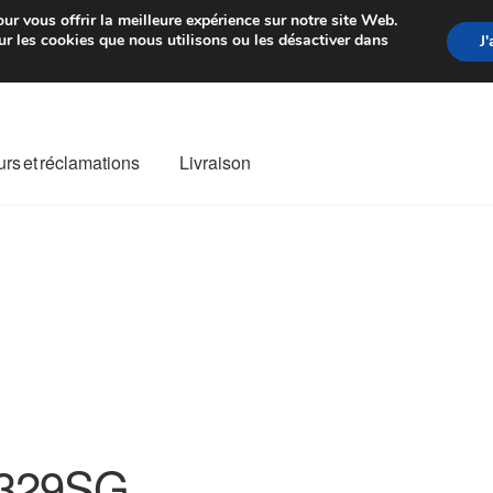
rtir de 7 EUR
Du lundi au vendre
ur vous offrir la meilleure expérience sur notre site Web.
r les cookies que nous utilisons ou les désactiver dans
J
rs et réclamations
Livraison
ivraison
Livraison internationale
Mon compte
Paiements
Panier
re de Réclamation
Termes et conditions
329SG