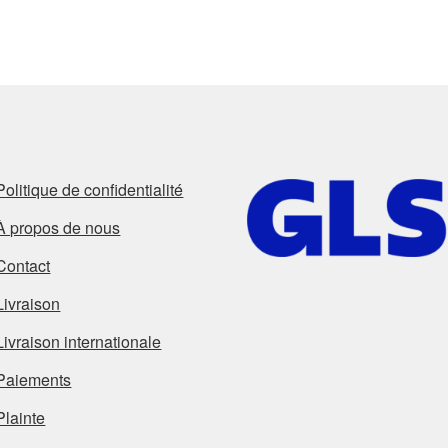
du
plus
récent
au
plus
ancien
Politique de confidentialité
À propos de nous
Contact
Livraison
Livraison internationale
Paiements
Plainte