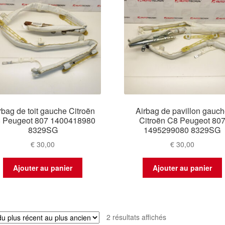
plus
ancien
rbag de toit gauche Citroën
Airbag de pavillon gauc
 Peugeot 807 1400418980
Citroën C8 Peugeot 80
8329SG
1495299080 8329SG
€
30,00
€
30,00
Ajouter au panier
Ajouter au panier
Trié
2 résultats affichés