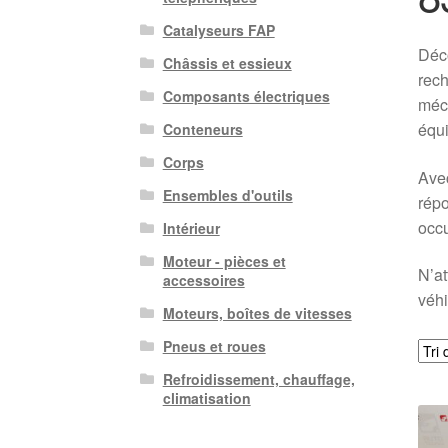
Catalyseurs FAP
Déco
Châssis et essieux
rech
Composants électriques
méca
équ
Conteneurs
Corps
Avec
Ensembles d'outils
répo
occu
Intérieur
Moteur - pièces et
N’at
accessoires
véhi
Moteurs, boîtes de vitesses
Pneus et roues
Refroidissement, chauffage,
climatisation