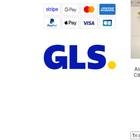
Ai
C8