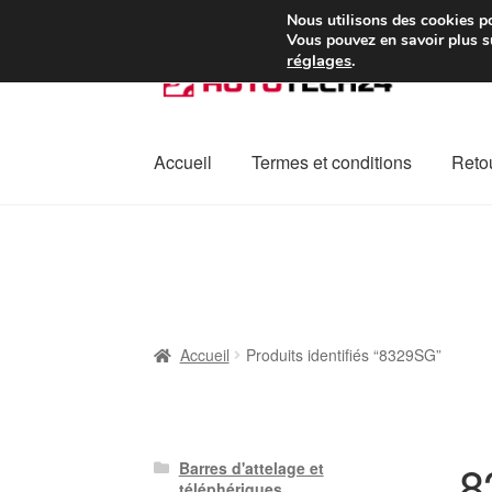
Colissimo livraison à pa
Nous utilisons des cookies po
Vous pouvez en savoir plus su
réglages
.
Aller
Aller
à
au
la
contenu
navigation
Accueil
Termes et conditions
Retou
Accueil
À propos de nous
Caisse
Contact
L
Plainte
Politique de confidentialité
Procédu
Accueil
Produits identifiés “8329SG”
8
Barres d'attelage et
téléphériques