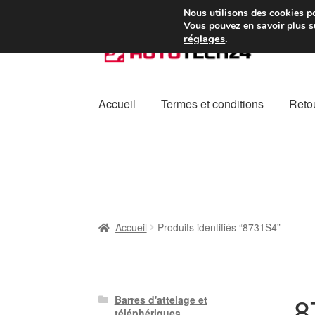
Colissimo livraison à pa
Nous utilisons des cookies po
Vous pouvez en savoir plus su
réglages
.
Aller
Aller
à
au
la
contenu
navigation
Accueil
Termes et conditions
Retou
Accueil
À propos de nous
Caisse
Contact
L
Plainte
Politique de confidentialité
Procédu
Accueil
Produits identifiés “8731S4”
8
Barres d'attelage et
téléphériques