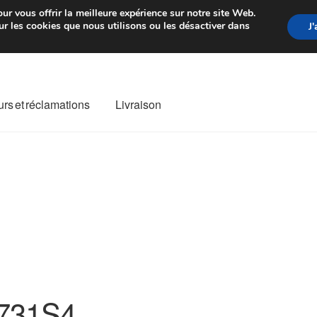
rtir de 7 EUR
Du lundi au vendre
ur vous offrir la meilleure expérience sur notre site Web.
r les cookies que nous utilisons ou les désactiver dans
J
rs et réclamations
Livraison
ivraison
Livraison internationale
Mon compte
Paiements
Panier
re de Réclamation
Termes et conditions
731S4