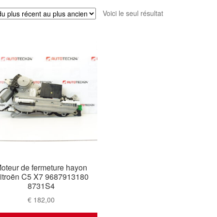
Voici le seul résultat
oteur de fermeture hayon
itroën C5 X7 9687913180
8731S4
€
182,00