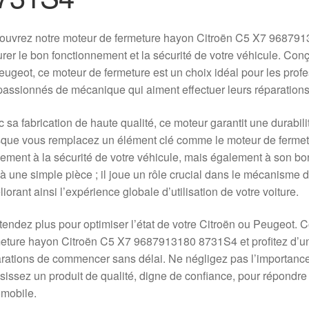
uvrez notre moteur de fermeture hayon Citroën C5 X7 9687913
rer le bon fonctionnement et la sécurité de votre véhicule. Co
eugeot, ce moteur de fermeture est un choix idéal pour les prof
passionnés de mécanique qui aiment effectuer leurs réparatio
 sa fabrication de haute qualité, ce moteur garantit une durabil
que vous remplacez un élément clé comme le moteur de fermet
ement à la sécurité de votre véhicule, mais également à son bon
à une simple pièce ; il joue un rôle crucial dans le mécanisme d
iorant ainsi l’expérience globale d’utilisation de votre voiture.
tendez plus pour optimiser l’état de votre Citroën ou Peugeot
eture hayon Citroën C5 X7 9687913180 8731S4 et profitez d’une
rations de commencer sans délai. Ne négligez pas l’importance
sissez un produit de qualité, digne de confiance, pour répondre
mobile.