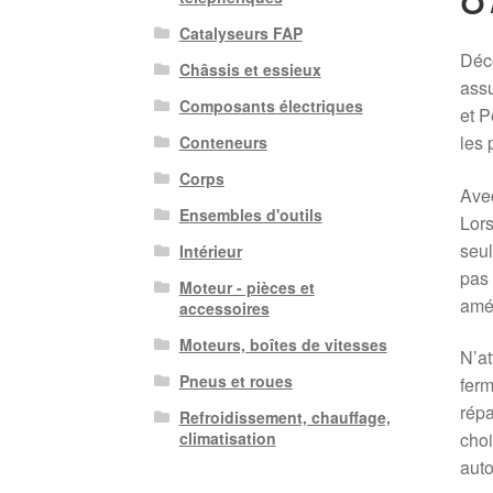
Catalyseurs FAP
Déco
Châssis et essieux
assu
Composants électriques
et P
les 
Conteneurs
Corps
Avec
Ensembles d'outils
Lors
seul
Intérieur
pas 
Moteur - pièces et
amél
accessoires
Moteurs, boîtes de vitesses
N’at
Pneus et roues
ferm
répa
Refroidissement, chauffage,
choi
climatisation
auto