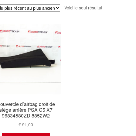
Voici le seul résultat
ouvercle d’airbag droit de
siège arrière PSA C5 X7
96834580ZD 8852W2
€
91,00