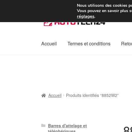
Colissimo livraison à pa
Nous utilisons des cookies po
Vous pouvez en savoir plus su
réglages
.
Aller
Aller
à
au
la
contenu
navigation
Accueil
Termes et conditions
Retou
Accueil
À propos de nous
Caisse
Contact
L
Plainte
Politique de confidentialité
Procédu
Accueil
Produits identifiés “8852W2”
8
Barres d'attelage et
téléphériques