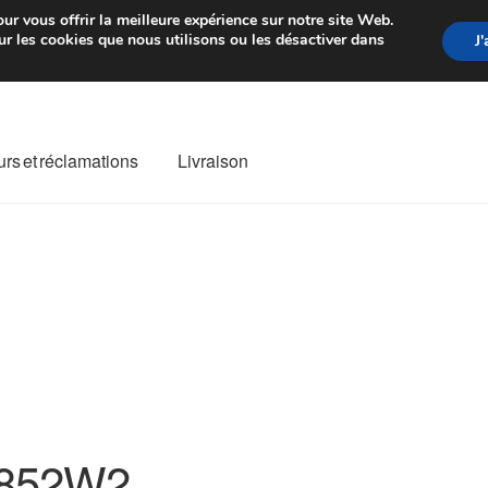
rtir de 7 EUR
Du lundi au vendre
ur vous offrir la meilleure expérience sur notre site Web.
r les cookies que nous utilisons ou les désactiver dans
J
rs et réclamations
Livraison
ivraison
Livraison internationale
Mon compte
Paiements
Panier
re de Réclamation
Termes et conditions
852W2