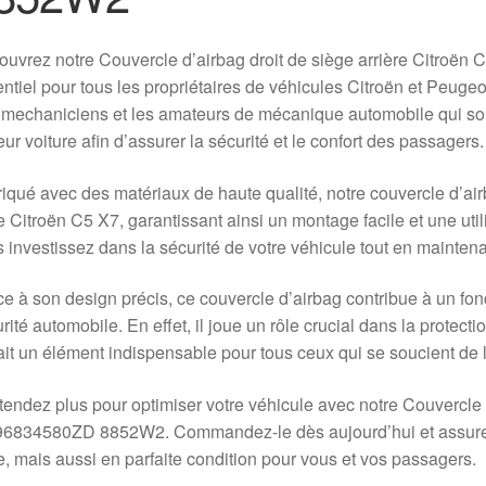
uvrez notre Couvercle d’airbag droit de siège arrière Citro
ntiel pour tous les propriétaires de véhicules Citroën et Peugeot
mechaniciens et les amateurs de mécanique automobile qui sou
eur voiture afin d’assurer la sécurité et le confort des passagers.
iqué avec des matériaux de haute qualité, notre couvercle d’air
e Citroën C5 X7, garantissant ainsi un montage facile et une utili
 investissez dans la sécurité de votre véhicule tout en mainten
e à son design précis, ce couvercle d’airbag contribue à un fo
rité automobile. En effet, il joue un rôle crucial dans la protec
ait un élément indispensable pour tous ceux qui se soucient de la
tendez plus pour optimiser votre véhicule avec notre Couvercle 
96834580ZD 8852W2. Commandez-le dès aujourd’hui et assurez-
e, mais aussi en parfaite condition pour vous et vos passagers.