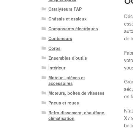
Catalyseurs FAP
Déco
Châssis et essieux
esse
Composants électriques
auto
de l
Conteneurs
Corps
Fabr
Ensembles d'outils
votr
vous
Intérieur
Moteur - pièces et
Grâc
accessoires
sécu
Moteurs, boîtes de vitesses
en f
Pneus et roues
N’at
Refroidissement, chauffage,
X7 
climatisation
bell