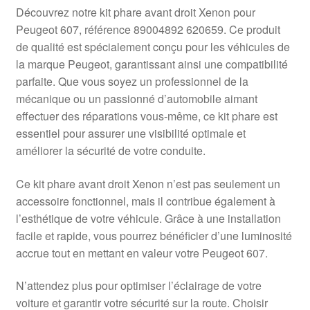
Livraison internationale
Découvrez notre kit phare avant droit Xenon pour
Peugeot 607, référence 89004892 620659. Ce produit
Mon compte
de qualité est spécialement conçu pour les véhicules de
la marque Peugeot, garantissant ainsi une compatibilité
parfaite. Que vous soyez un professionnel de la
Paiements
mécanique ou un passionné d’automobile aimant
effectuer des réparations vous-même, ce kit phare est
Panier
essentiel pour assurer une visibilité optimale et
améliorer la sécurité de votre conduite.
Plainte
Ce kit phare avant droit Xenon n’est pas seulement un
Politique de confidentialité
accessoire fonctionnel, mais il contribue également à
l’esthétique de votre véhicule. Grâce à une installation
Procédure de Réclamation
facile et rapide, vous pourrez bénéficier d’une luminosité
accrue tout en mettant en valeur votre Peugeot 607.
Termes et conditions
N’attendez plus pour optimiser l’éclairage de votre
voiture et garantir votre sécurité sur la route. Choisir