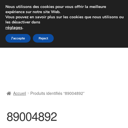
Colissimo livraison à partir de 7 EUR
Nous utilisons des cookies pour vous offrir la meilleure
expérience sur notre site Web.
Du lundi au vendredi de 9 h à 16 h
Vous pouvez en savoir plus sur les cookies que nous utilisons ou
les désactiver dans
07 55 53 95 66
réglages
.
Aller
Aller
J'accepte
Reject
Menu
à
au
la
contenu
Accueil
navigation
À propos de nous
Caisse
Accueil
Produits identifiés “89004892”
Contact
89004892
Livraison