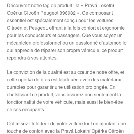
Livraison internationale
Découvrez notre tag de produit : la « Pravá Loketní
Opěrka Citroën Peugeot 896982 ». Ce composant
Mon compte
essentiel est spécialement conçu pour les voitures
Citroën et Peugeot, offrant à la fois confort et ergonomie
pour les conducteurs et passagers. Que vous soyez un
Paiements
mécanicien professionnel ou un passionné d’automobile
qui apprécie de réparer son propre véhicule, ce produit
Panier
répondra à vos attentes.
Plainte
La conviction de la qualité est au cœur de notre offre, et
cette opěrka de bras est fabriquée avec des matériaux
Politique de confidentialité
durables pour garantir une utilisation prolongée. En
choisissant ce produit, vous assurez non seulement la
Procédure de Réclamation
fonctionnalité de votre véhicule, mais aussi le bien-être
de ses occupants.
Termes et conditions
Optimisez l’intérieur de votre voiture tout en ajoutant une
touche de confort avec la Pravá Loketní Opěrka Citroën