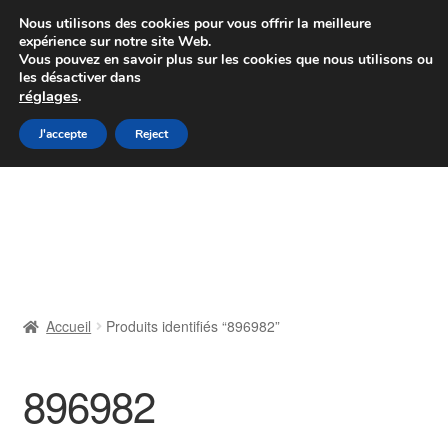
Colissimo livraison à partir de 7 EUR
Nous utilisons des cookies pour vous offrir la meilleure
expérience sur notre site Web.
Du lundi au vendredi de 9 h à 16 h
Vous pouvez en savoir plus sur les cookies que nous utilisons ou
les désactiver dans
07 55 53 95 66
réglages
.
Aller
Aller
J'accepte
Reject
Menu
à
au
la
contenu
Accueil
navigation
À propos de nous
Caisse
Accueil
Produits identifiés “896982”
Contact
896982
Livraison