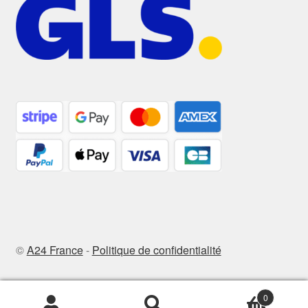
©
A24 France
-
Politique de confidentialité
0
Recherche
Recherche