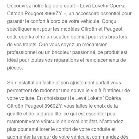
Livraison internationale
Découvrez notre tag de produit « Levá Loketní Opěrka
Citroën Peugeot 8969ZY », un accessoire essentiel pour
Mon compte
garantir le confort à bord de votre véhicule. Conçu
spécifiquement pour les modèles Citroën et Peugeot,
cette opěrka offre un soutien optimal pour vos bras lors
Paiements
de vos trajets. Que vous soyez un mécanicien
professionnel ou un bricoleur passionné, ce produit est
Panier
idéal pour toutes vos réparations et remplacements de
pièces.
Plainte
Son installation facile et son ajustement parfait vous
Politique de confidentialité
permettront de redonner une nouvelle vie à l’intérieur de
votre voiture. En choisissant la Levá Loketní Opěrka
Procédure de Réclamation
Citroën Peugeot 8969ZY, vous faites le choix de la
qualité et de la durabilité, ce qui est essentiel pour
Termes et conditions
maintenir votre véhicule en excellent état. N’attendez
plus pour améliorer le confort de votre conduite et
augmenter la valeur de votre véhicule, commandez dès