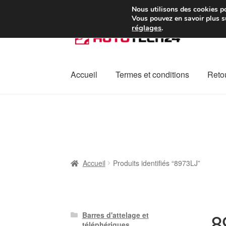
Colissimo livraison à pa
Nous utilisons des cookies po
Vous pouvez en savoir plus su
réglages
.
Aller
Aller
à
au
la
contenu
navigation
Accueil
Termes et conditions
Retou
Accueil
À propos de nous
Caisse
Contact
L
Plainte
Politique de confidentialité
Procédu
Accueil
Produits identifiés “8973LJ”
8
Barres d'attelage et
téléphériques