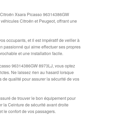
ite Citroën Xsara Picasso 96314386GW
véhicules Citroën et Peugeot, offrant une
s occupants, et il est impératif de veiller à
un passionné qui aime effectuer ses propres
rochable et une installation facile.
a Picasso 96314386GW 8973LJ, vous optez
rictes. Ne laissez rien au hasard lorsque
 de qualité pour assurer la sécurité de vos
assuré de trouver le bon équipement pour
r la Ceinture de sécurité avant droite
t le confort de vos passagers.