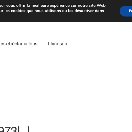
rtir de 7 EUR
Du lundi au vendre
ur vous offrir la meilleure expérience sur notre site Web.
r les cookies que nous utilisons ou les désactiver dans
J
rs et réclamations
Livraison
ivraison
Livraison internationale
Mon compte
Paiements
Panier
re de Réclamation
Termes et conditions
973LJ