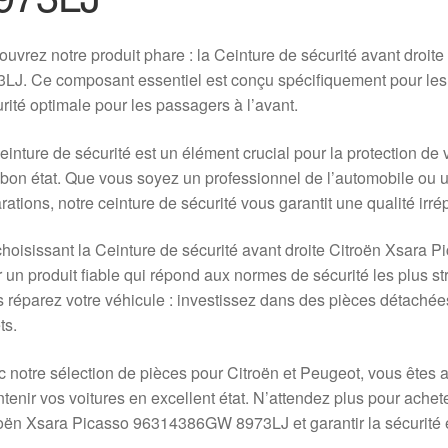
uvrez notre produit phare : la Ceinture de sécurité avant dro
LJ. Ce composant essentiel est conçu spécifiquement pour les 
rité optimale pour les passagers à l’avant.
einture de sécurité est un élément crucial pour la protection de vo
bon état. Que vous soyez un professionnel de l’automobile ou 
rations, notre ceinture de sécurité vous garantit une qualité irrép
hoisissant la Ceinture de sécurité avant droite Citroën Xsar
 un produit fiable qui répond aux normes de sécurité les plus st
 réparez votre véhicule : investissez dans des pièces détachées
ts.
 notre sélection de pièces pour Citroën et Peugeot, vous êtes 
tenir vos voitures en excellent état. N’attendez plus pour achete
oën Xsara Picasso 96314386GW 8973LJ et garantir la sécurité e