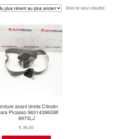
Voici le seul résultat
inture avant droite Citroën
ara Picasso 96314386GW
8973LJ
€
36,00