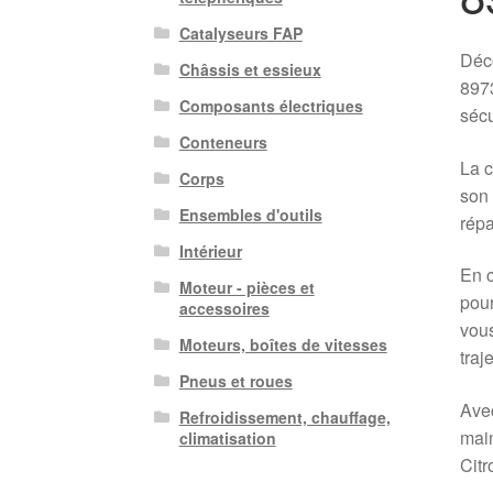
Catalyseurs FAP
Déco
Châssis et essieux
8973
Composants électriques
sécu
Conteneurs
La c
Corps
son 
Ensembles d'outils
répa
Intérieur
En c
Moteur - pièces et
pour
accessoires
vous
Moteurs, boîtes de vitesses
traje
Pneus et roues
Avec
Refroidissement, chauffage,
main
climatisation
Citr