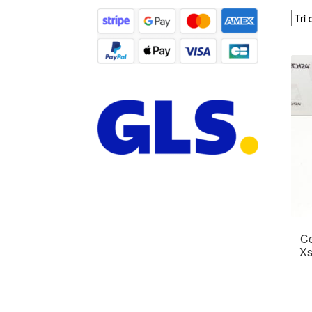
Ce
Xs