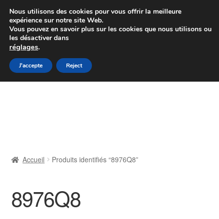
Colissimo livraison à partir de 7 EUR
Nous utilisons des cookies pour vous offrir la meilleure
expérience sur notre site Web.
Du lundi au vendredi de 9 h à 16 h
Vous pouvez en savoir plus sur les cookies que nous utilisons ou
les désactiver dans
07 55 53 95 66
réglages
.
Aller
Aller
J'accepte
Reject
Menu
à
au
la
contenu
Accueil
navigation
À propos de nous
Caisse
Accueil
Produits identifiés “8976Q8”
Contact
8976Q8
Livraison