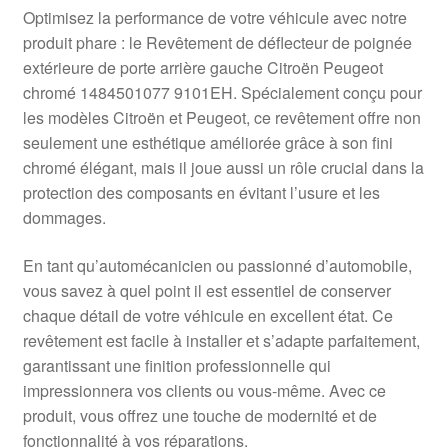
Livraison internationale
Optimisez la performance de votre véhicule avec notre
produit phare : le Revêtement de déflecteur de poignée
Mon compte
extérieure de porte arrière gauche Citroën Peugeot
chromé 1484501077 9101EH. Spécialement conçu pour
les modèles Citroën et Peugeot, ce revêtement offre non
Paiements
seulement une esthétique améliorée grâce à son fini
chromé élégant, mais il joue aussi un rôle crucial dans la
Panier
protection des composants en évitant l’usure et les
dommages.
Plainte
En tant qu’automécanicien ou passionné d’automobile,
Politique de confidentialité
vous savez à quel point il est essentiel de conserver
chaque détail de votre véhicule en excellent état. Ce
Procédure de Réclamation
revêtement est facile à installer et s’adapte parfaitement,
garantissant une finition professionnelle qui
Termes et conditions
impressionnera vos clients ou vous-même. Avec ce
produit, vous offrez une touche de modernité et de
fonctionnalité à vos réparations.