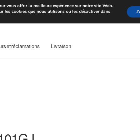
rtir de 7 EUR
Du lundi au vendre
ur vous offrir la meilleure expérience sur notre site Web.
r les cookies que nous utilisons ou les désactiver dans
J
rs et réclamations
Livraison
ivraison
Livraison internationale
Mon compte
Paiements
Panier
re de Réclamation
Termes et conditions
101GJ