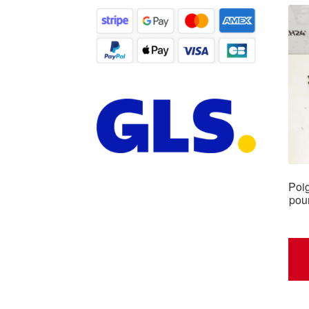
Poi
pou