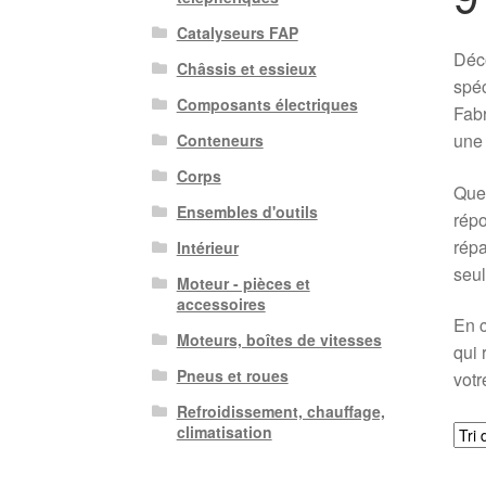
Catalyseurs FAP
Déco
Châssis et essieux
spéc
Composants électriques
Fabr
une 
Conteneurs
Corps
Que 
Ensembles d'outils
répo
répa
Intérieur
seul
Moteur - pièces et
accessoires
En c
Moteurs, boîtes de vitesses
qui 
Pneus et roues
votr
Refroidissement, chauffage,
climatisation