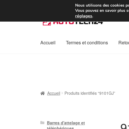
Colissimo livraison à pa
Nous utilisons des cookies po
Vous pouvez en savoir plus su
réglages
.
Aller
Aller
à
au
la
contenu
navigation
Accueil
Termes et conditions
Retou
Accueil
À propos de nous
Caisse
Contact
L
Plainte
Politique de confidentialité
Procédu
Accueil
Produits identifiés “9101GJ”
9
Barres d'attelage et
téléphériques