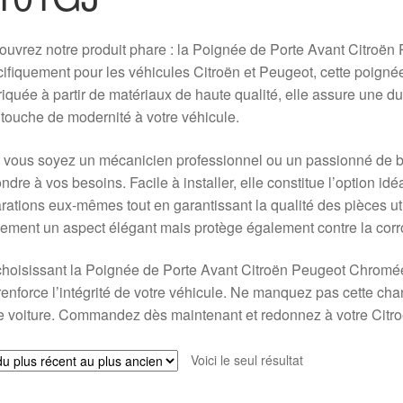
uvrez notre produit phare : la Poignée de Porte Avant Citro
ifiquement pour les véhicules Citroën et Peugeot, cette poignée d
iquée à partir de matériaux de haute qualité, elle assure une du
touche de modernité à votre véhicule.
vous soyez un mécanicien professionnel ou un passionné de br
ndre à vos besoins. Facile à installer, elle constitue l’option id
rations eux-mêmes tout en garantissant la qualité des pièces uti
ement un aspect élégant mais protège également contre la corros
hoisissant la Poignée de Porte Avant Citroën Peugeot Chromée
renforce l’intégrité de votre véhicule. Ne manquez pas cette chan
e voiture. Commandez dès maintenant et redonnez à votre Citro
Voici le seul résultat