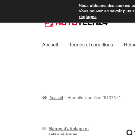
Colissimo livraison à pa
Nous utilisons des cookies po
Vous pouvez en savoir plus su
réglages
.
Aller
Aller
à
au
la
contenu
navigation
Accueil
Termes et conditions
Retou
Accueil
À propos de nous
Caisse
Contact
L
Plainte
Politique de confidentialité
Procédu
Accueil
Produits identifiés “9137N1”
9
Barres d'attelage et
téléphériques