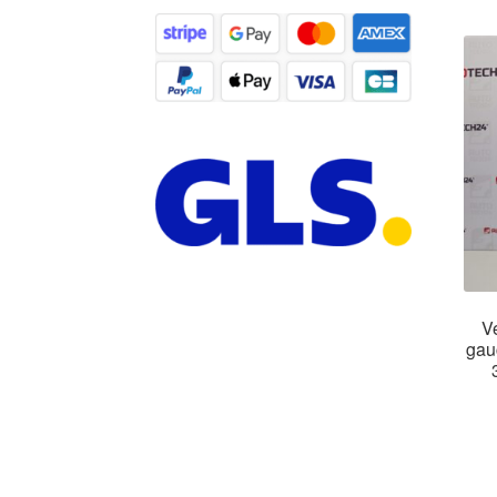
Ve
gau