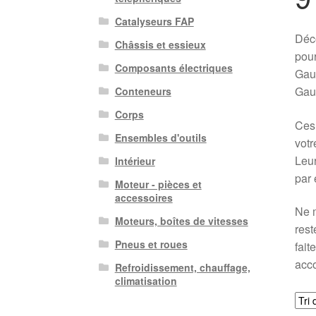
Catalyseurs FAP
Déco
Châssis et essieux
pour
Composants électriques
Gauc
Gau
Conteneurs
Corps
Ces 
Ensembles d'outils
votr
Leur
Intérieur
par 
Moteur - pièces et
accessoires
Ne m
Moteurs, boîtes de vitesses
rest
Pneus et roues
fait
acco
Refroidissement, chauffage,
climatisation