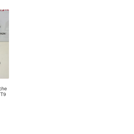
uche
7T9