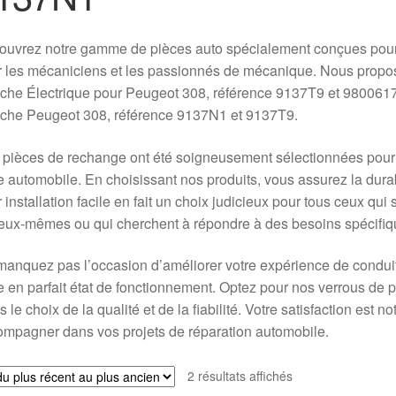
uvrez notre gamme de pièces auto spécialement conçues pour l
 les mécaniciens et les passionnés de mécanique. Nous proposo
he Électrique pour Peugeot 308, référence 9137T9 et 980061738
che Peugeot 308, référence 9137N1 et 9137T9.
pièces de rechange ont été soigneusement sélectionnées pour gar
e automobile. En choisissant nos produits, vous assurez la durab
 installation facile en fait un choix judicieux pour tous ceux qu
eux-mêmes ou qui cherchent à répondre à des besoins spécifiqu
anquez pas l’occasion d’améliorer votre expérience de conduite
e en parfait état de fonctionnement. Optez pour nos verrous de 
es le choix de la qualité et de la fiabilité. Votre satisfaction est
mpagner dans vos projets de réparation automobile.
Trié
2 résultats affichés
du