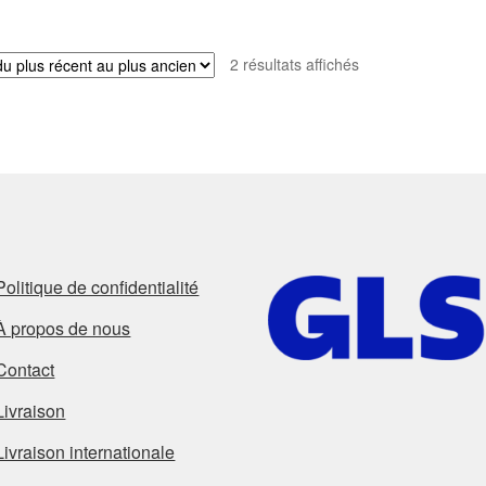
Trié
2 résultats affichés
du
plus
récent
au
plus
ancien
Politique de confidentialité
À propos de nous
Contact
Livraison
Livraison internationale