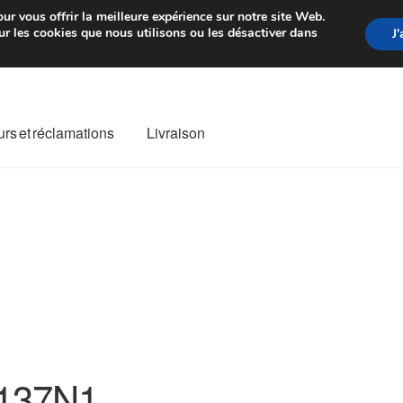
rtir de 7 EUR
Du lundi au vendre
ur vous offrir la meilleure expérience sur notre site Web.
r les cookies que nous utilisons ou les désactiver dans
J
rs et réclamations
Livraison
ivraison
Livraison internationale
Mon compte
Paiements
Panier
re de Réclamation
Termes et conditions
137N1