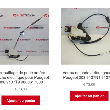
plus
récent
au
plus
ancien
rrouillage de porte arrière
Verrou de porte arrière ga
che électrique pour Peugeot
Peugeot 308 9137N1 913
308 9137T9 9800617380
€
73,00
€
73,00
Ajouter au panier
Ajouter au panier