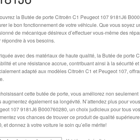
ouvrez la Butée de porte Citroën C1 Peugeot 107 9181J6 B000
rer le bon fonctionnement de votre véhicule. Que vous soyez u
ionné de mécanique désireux d’effectuer vous-même des répara
 répondre à vos besoins.
iquée avec des matériaux de haute qualité, la Butée de porte 
bilité et une résistance accrue, contribuant ainsi à la sécurité et
ialement adapté aux modèles Citroën C1 et Peugeot 107, offrant 
e.
hoisissant cette butée de porte, vous améliorez non seulement l
 augmentez également sa longévité. N’attendez plus pour vous 
eot 107 9181J6 B000760280, un choix judicieux pour tous vos 
entez vos chances de trouver ce produit de qualité supérieure 
 et donnez à votre voiture le soin qu’elle mérite!