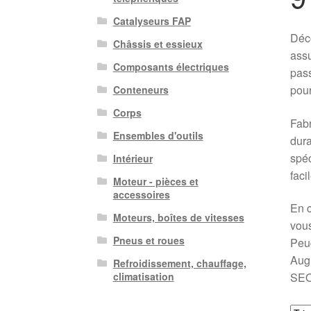
Catalyseurs FAP
Déc
Châssis et essieux
assu
Composants électriques
pass
pour
Conteneurs
Corps
Fabr
Ensembles d'outils
dura
spéc
Intérieur
facil
Moteur - pièces et
accessoires
En c
Moteurs, boîtes de vitesses
vous
Pneus et roues
Peug
Augm
Refroidissement, chauffage,
SEO,
climatisation