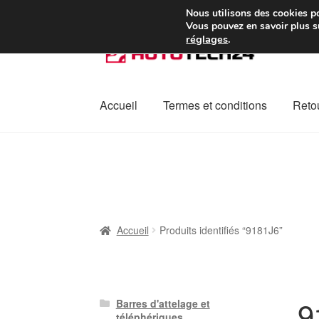
Colissimo livraison à pa
Nous utilisons des cookies po
Vous pouvez en savoir plus su
réglages
.
Aller
Aller
à
au
la
contenu
navigation
Accueil
Termes et conditions
Retou
Accueil
À propos de nous
Caisse
Contact
L
Plainte
Politique de confidentialité
Procédu
Accueil
Produits identifiés “9181J6”
9
Barres d'attelage et
téléphériques