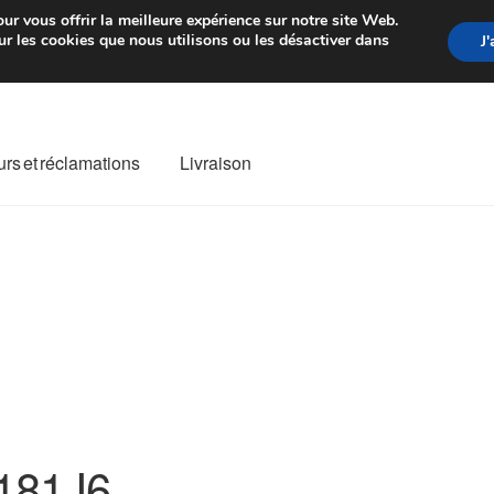
rtir de 7 EUR
Du lundi au vendre
ur vous offrir la meilleure expérience sur notre site Web.
r les cookies que nous utilisons ou les désactiver dans
J
rs et réclamations
Livraison
ivraison
Livraison internationale
Mon compte
Paiements
Panier
re de Réclamation
Termes et conditions
181J6