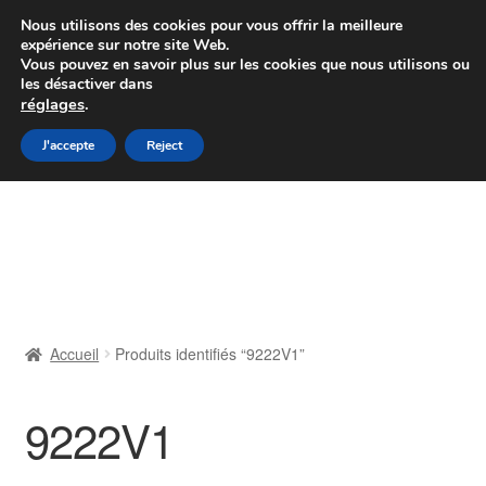
Colissimo livraison à partir de 7 EUR
Nous utilisons des cookies pour vous offrir la meilleure
expérience sur notre site Web.
Du lundi au vendredi de 9 h à 16 h
Vous pouvez en savoir plus sur les cookies que nous utilisons ou
les désactiver dans
07 55 53 95 66
réglages
.
Aller
Aller
J'accepte
Reject
Menu
à
au
la
contenu
Accueil
navigation
À propos de nous
Caisse
Accueil
Produits identifiés “9222V1”
Contact
9222V1
Livraison