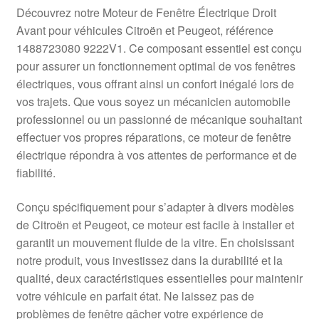
Livraison internationale
Découvrez notre Moteur de Fenêtre Électrique Droit
Avant pour véhicules Citroën et Peugeot, référence
Mon compte
1488723080 9222V1. Ce composant essentiel est conçu
pour assurer un fonctionnement optimal de vos fenêtres
électriques, vous offrant ainsi un confort inégalé lors de
Paiements
vos trajets. Que vous soyez un mécanicien automobile
professionnel ou un passionné de mécanique souhaitant
Panier
effectuer vos propres réparations, ce moteur de fenêtre
électrique répondra à vos attentes de performance et de
Plainte
fiabilité.
Politique de confidentialité
Conçu spécifiquement pour s’adapter à divers modèles
de Citroën et Peugeot, ce moteur est facile à installer et
Procédure de Réclamation
garantit un mouvement fluide de la vitre. En choisissant
notre produit, vous investissez dans la durabilité et la
Termes et conditions
qualité, deux caractéristiques essentielles pour maintenir
votre véhicule en parfait état. Ne laissez pas de
problèmes de fenêtre gâcher votre expérience de