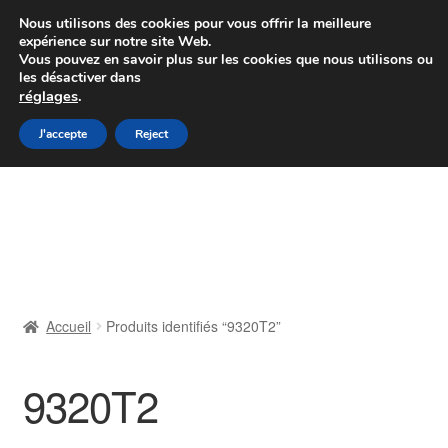
Colissimo livraison à partir de 7 EUR
Nous utilisons des cookies pour vous offrir la meilleure
expérience sur notre site Web.
Du lundi au vendredi de 9 h à 16 h
Vous pouvez en savoir plus sur les cookies que nous utilisons ou
les désactiver dans
07 55 53 95 66
réglages
.
Aller
Aller
J'accepte
Reject
Menu
à
au
la
contenu
Accueil
navigation
À propos de nous
Caisse
Accueil
Produits identifiés “9320T2”
Contact
9320T2
Livraison