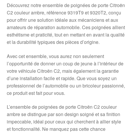
Livraison internationale
Découvrez notre ensemble de poignées de porte Citroën
C2 couleur ambre, référence 9319T9 et 9320T2, conçu
Mon compte
pour offrir une solution idéale aux mécaniciens et aux
amateurs de réparation automobile. Ces poignées allient
esthétisme et praticité, tout en mettant en avant la qualité
Paiements
et la durabilité typiques des pièces d’origine.
Panier
Avec cet ensemble, vous aurez non seulement
l’opportunité de donner un coup de jeune à l’intérieur de
Plainte
votre véhicule Citroën C2, mais également la garantie
d’une installation facile et rapide. Que vous soyez un
Politique de confidentialité
professionnel de l’automobile ou un bricoleur passionné,
ce produit est fait pour vous.
Procédure de Réclamation
L’ensemble de poignées de porte Citroën C2 couleur
Termes et conditions
ambre se distingue par son design soigné et sa finition
impeccable, idéal pour ceux qui cherchent à allier style
et fonctionnalité. Ne manquez pas cette chance