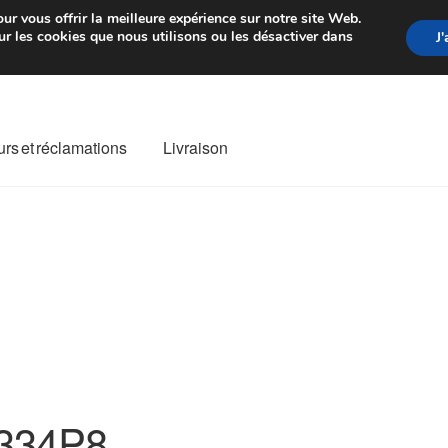
rtir de 7 EUR
Du lundi au vendre
ur vous offrir la meilleure expérience sur notre site Web.
r les cookies que nous utilisons ou les désactiver dans
J
rs et réclamations
Livraison
ivraison
Livraison internationale
Mon compte
Paiements
Panier
re de Réclamation
Termes et conditions
334P8