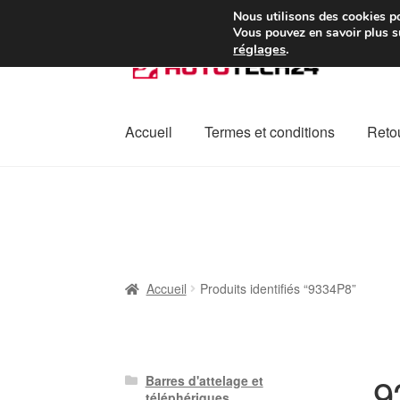
Colissimo livraison à pa
Nous utilisons des cookies po
Vous pouvez en savoir plus su
réglages
.
Aller
Aller
à
au
la
contenu
navigation
Accueil
Termes et conditions
Retou
Accueil
À propos de nous
Caisse
Contact
L
Plainte
Politique de confidentialité
Procédu
Accueil
Produits identifiés “9334P8”
9
Barres d'attelage et
téléphériques