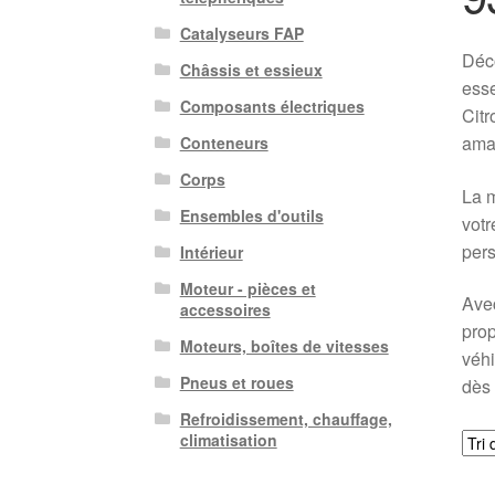
Catalyseurs FAP
Déco
Châssis et essieux
esse
Composants électriques
Citr
amat
Conteneurs
Corps
La m
Ensembles d'outils
votr
pers
Intérieur
Moteur - pièces et
Avec
accessoires
prop
Moteurs, boîtes de vitesses
véh
Pneus et roues
dès 
Refroidissement, chauffage,
climatisation