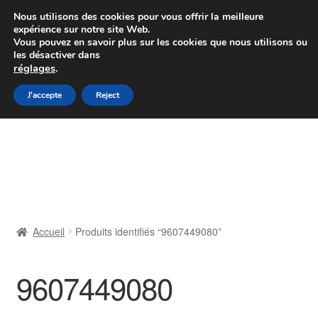
Colissimo livraison à partir de 7 EUR
Nous utilisons des cookies pour vous offrir la meilleure
expérience sur notre site Web.
Du lundi au vendredi de 9 h à 16 h
Vous pouvez en savoir plus sur les cookies que nous utilisons ou
les désactiver dans
07 55 53 95 66
réglages
.
Aller
Aller
J'accepte
Reject
Menu
à
au
la
contenu
Accueil
navigation
À propos de nous
Caisse
Accueil
Produits identifiés “9607449080”
Contact
9607449080
Livraison