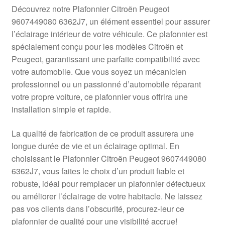
Livraison internationale
Découvrez notre Plafonnier Citroën Peugeot
9607449080 6362J7, un élément essentiel pour assurer
Mon compte
l’éclairage intérieur de votre véhicule. Ce plafonnier est
spécialement conçu pour les modèles Citroën et
Peugeot, garantissant une parfaite compatibilité avec
Paiements
votre automobile. Que vous soyez un mécanicien
professionnel ou un passionné d’automobile réparant
Panier
votre propre voiture, ce plafonnier vous offrira une
installation simple et rapide.
Plainte
La qualité de fabrication de ce produit assurera une
Politique de confidentialité
longue durée de vie et un éclairage optimal. En
choisissant le Plafonnier Citroën Peugeot 9607449080
Procédure de Réclamation
6362J7, vous faites le choix d’un produit fiable et
robuste, idéal pour remplacer un plafonnier défectueux
Termes et conditions
ou améliorer l’éclairage de votre habitacle. Ne laissez
pas vos clients dans l’obscurité, procurez-leur ce
plafonnier de qualité pour une visibilité accrue!